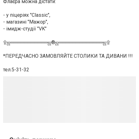
Флаєра можна дістати:
- у піцеріях "Classic",
- магазині "Мажор",
- імидж-студії "VK"
۩ஜ═══════════ஜ®ஜ═════════════ஜ۩
*ПЕРЕДЧАСНО ЗАМОВЛЯЙТЕ СТОЛИКИ ТА ДИВАНИ !!!
тел.5-31-32