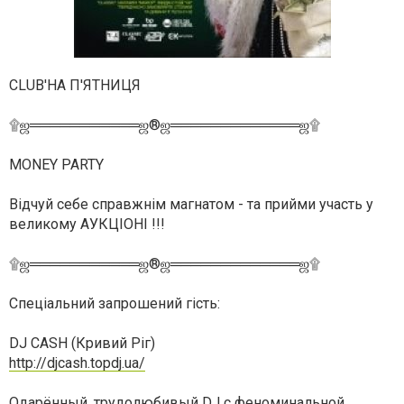
CLUB'HA П'ЯТНИЦЯ
۩ஜ═══════════ஜ®ஜ═════════════ஜ۩
MONEY PARTY
Відчуй себе справжнім магнатом - та прийми участь у
великому АУКЦІОНІ !!!
۩ஜ═══════════ஜ®ஜ═════════════ஜ۩
Спеціальний запрошений гість:
DJ CASH (Кривий Ріг)
http://djcash.topdj.ua/
Одарённый, трудолюбивый DJ с феноминальной