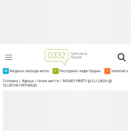
М
Медичні заклади міста
Р
Ресторани і кафе Луцька
З
Запитай юр
Головна
Афіша
Нічне життя
MONEY PARTY @ DJ CASH @
CLUB'HA ПЯТНИЦЯ..