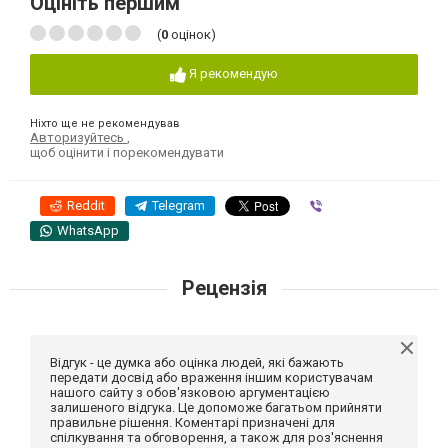
Оцініть першим
(
0
оцінок)
Я рекомендую
Ніхто ще не рекомендував
Авторизуйтесь
,
щоб оцінити і порекомендувати
Reddit
Telegram
Viber
WhatsApp
Рецензія
Відгук - це думка або оцінка людей, які бажають
передати досвід або враження іншим користувачам
нашого сайту з обов'язковою аргументацією
залишеного відгука. Це допоможе багатьом прийняти
правильне рішення. Коментарі призначені для
спілкування та обговорення, а також для роз'яснення