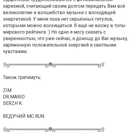
харизмой, считающий своим долгом передать Вам всё
великолепие и волшебство музыки с восходящей
энергетикой. У меня пока нет серьёзных титулов,
которыми можно восхищаться. Я ещё не вхожу в топы
мирового рейтинга. :) Но одно я могу сказать с
уверенностью, что уже сейчас, я доношу до Вас музыку,
заряженную положительной энергией и светлыми
чувствами.
۩ஜ═══════════ஜ®ஜ═════════════ஜ۩
Також гратимуть:
ZIM
DR.MARIO
SERZH K
ВЕДУЧИЙ MC RUN
۩ஜ═══════════ஜ®ஜ═════════════ஜ۩