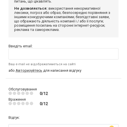
питань, що цікавлять.
Не дозволяється:
використання ненормативної
лексики, погроз або образ; безпосереднє порівняння з
іншими конкуруючими компаніями; безпідставні заяви,
що ображають діяльність компанії і / або її послуги;
розміщення посилань на сторонні інтернет-ресурси;
реклама та самореклама.
Введіть email:
Ваш e-mail не відображатиметься на сайті
або
Авторизуйтесь
для написання відгуку
Обслуговування
0/12
Враження
0/12
Відгук: