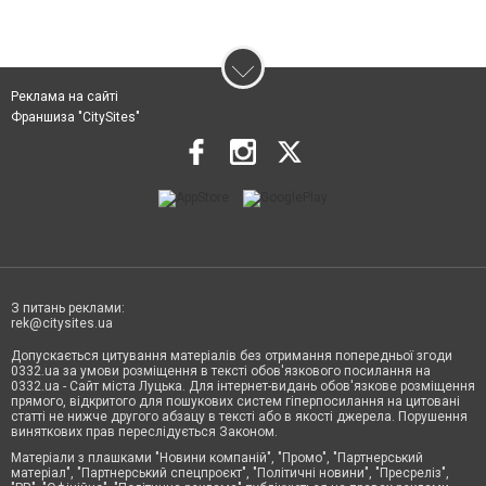
Реклама на сайті
Франшиза "CitySites"
З питань реклами:
rek@citysites.ua
Допускається цитування матеріалів без отримання попередньої згоди
0332.ua за умови розміщення в тексті обов'язкового посилання на
0332.ua - Сайт міста Луцька. Для інтернет-видань обов'язкове розміщення
прямого, відкритого для пошукових систем гіперпосилання на цитовані
статті не нижче другого абзацу в тексті або в якості джерела. Порушення
виняткових прав переслідується Законом.
Матеріали з плашками "Новини компаній", "Промо", "Партнерський
матеріал", "Партнерський спецпроєкт", "Політичні новини", "Пресреліз",