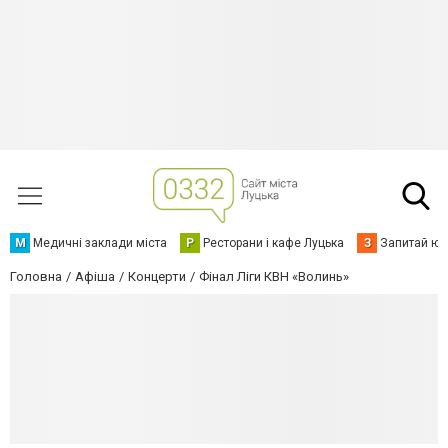
М
Медичні заклади міста
Р
Ресторани і кафе Луцька
З
Запитай юр
Головна
Афіша
Концерти
Фінал Ліги КВН «Волинь»