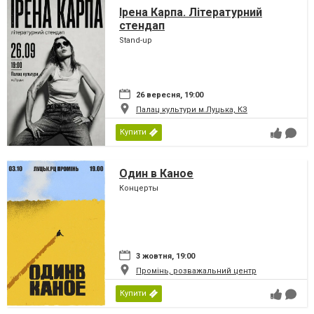
Ірена Карпа. Літературний
стендап
Stand-up
26 вересня, 19:00
Палац культури м.Луцька, КЗ
Купити
Один в Каное
Концерты
3 жовтня, 19:00
Промінь, розважальний центр
Купити