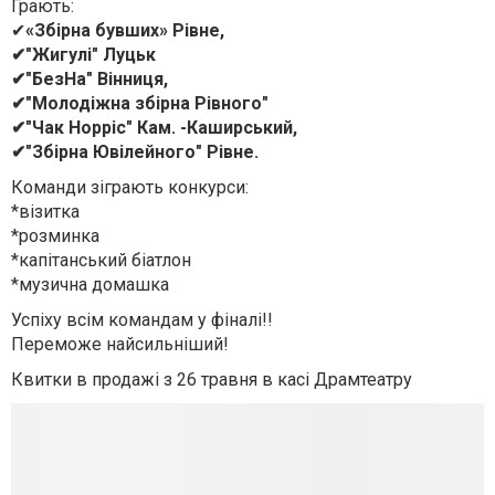
Грають:
✔
«Збірна бувших» Рівне,
✔"Жигулі" Луцьк
✔"БезНа" Вінниця,
✔"Молодіжна збірна Рівного"
✔"Чак Норріс" Кам. -Каширський,
✔"Збірна Ювілейного" Рівне.
Команди зіграють конкурси:
*візитка
*розминка
*капітанський біатлон
*музична домашка
Успіху всім командам у фіналі!!
Переможе найсильніший!
Квитки в продажі з 26 травня в касі Драмтеатру