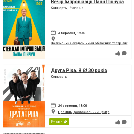
Вечір Імпровізації Паші Пінчука
Концерты, Stand-up
3 вересня, 19:30
Волинський академічний обласний театр ляльок
Друга Ріка. Я Є! 30 років
Концерты
24 вересня, 18:00
Промінь, розважальний центр
Купити