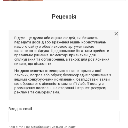
Рецензія
Відгук - це думка або оцінка людей, які бажають
передати досвід або враження іншим користувачам
нашого сайту з обов'язковою аргументацією
залишеного відгука. Це допоможе багатьом прийняти
правильне рішення. Коментарі призначені для
спілкування та обговорення, а також для роз'яснення
питань, що цікавлять.
Не дозволяється:
використання ненормативної
лексики, погроз або образ; безпосереднє порівняння з
іншими конкуруючими компаніями; безпідставні заяви,
що ображають діяльність компанії і / або її послуги;
розміщення посилань на сторонні інтернет-ресурси;
реклама та самореклама.
Введіть email:
Ваш e-mail не відображатиметься на сайті