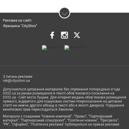
Реклама на сайті
Франшиза "CitySites"
З питань реклами:
rek@citysites.ua
Допускається цитування матеріалів без отримання попередньої згоди
0332.ua за умови розміщення в тексті обов'язкового посилання на
0332.ua - Сайт міста Луцька. Для інтернет-видань обов'язкове розміщення
прямого, відкритого для пошукових систем гіперпосилання на цитовані
статті не нижче другого абзацу в тексті або в якості джерела. Порушення
виняткових прав переслідується Законом.
Матеріали з плашками "Новини компаній", "Промо", "Партнерський
матеріал", "Партнерський спецпроєкт", "Політичні новини", "Пресреліз",
"PR", "Офіційно", "Політична реклама" публікуються на правах реклами.