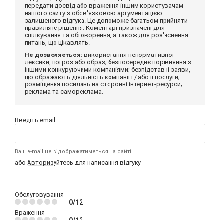
передати досвід або враження іншим користувачам
нашого сайту з обов'язковою аргументацією
залишеного відгука. Це допоможе багатьом прийняти
правильне рішення. Коментарі призначені для
спілкування та обговорення, а також для роз'яснення
питань, що цікавлять.
Не дозволяється:
використання ненормативної
лексики, погроз або образ; безпосереднє порівняння з
іншими конкуруючими компаніями; безпідставні заяви,
що ображають діяльність компанії і / або її послуги;
розміщення посилань на сторонні інтернет-ресурси;
реклама та самореклама.
Введіть email:
Ваш e-mail не відображатиметься на сайті
або
Авторизуйтесь
для написання відгуку
Обслуговування
0/12
Враження
0/12