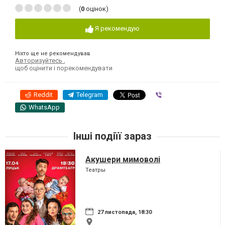
(
0
оцінок)
Я рекомендую
Ніхто ще не рекомендував
Авторизуйтесь
,
щоб оцінити і порекомендувати
Reddit
Telegram
Viber
WhatsApp
Інші подіїї зараз
Акушери мимоволі
Театры
27 листопада, 18:30