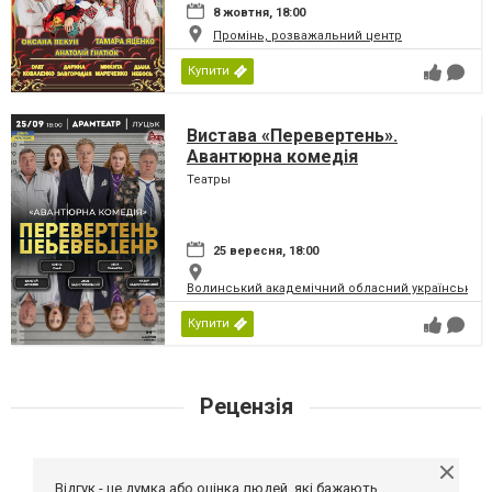
8 жовтня, 18:00
Промінь, розважальний центр
Купити
Вистава «Перевертень».
Авантюрна комедія
Театры
25 вересня, 18:00
Волинський академічний обласний український 
Купити
Рецензія
Відгук - це думка або оцінка людей, які бажають