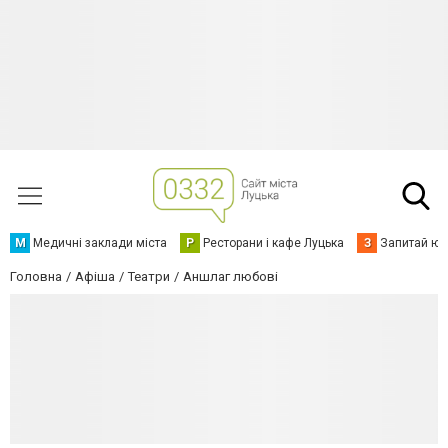
М
Медичні заклади міста
Р
Ресторани і кафе Луцька
З
Запитай юр
Головна
Афіша
Театри
Аншлаг любові