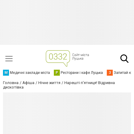
М
Медичні заклади міста
Р
Ресторани і кафе Луцька
З
Запитай юр
Головна
Афіша
Нічне життя
Нарешті п'ятниця! Відривна
дискотівка