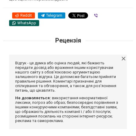
Reddit
Telegram
Viber
WhatsApp
Рецензія
Відгук - це думка або оцінка людей, які бажають
передати досвід або враження іншим користувачам
нашого сайту з обов'язковою аргументацією
залишеного відгука. Це допоможе багатьом прийняти
правильне рішення. Коментарі призначені для
спілкування та обговорення, а також для роз'яснення
питань, що цікавлять.
Не дозволяється:
використання ненормативної
лексики, погроз або образ; безпосереднє порівняння з
іншими конкуруючими компаніями; безпідставні заяви,
що ображають діяльність компанії і / або її послуги;
розміщення посилань на сторонні інтернет-ресурси;
реклама та самореклама.