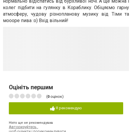
нормально відіспатись від бурхливої ночі. А ще можна і
колег підбити на гулянку в Кораблику. Обіцяємо гарну
атмосферу, чудову різнопланову музику від Тіми та
моооре пива :о) Вхід вільний!
Оцініть першим
(
0
оцінок)
Я рекомендую
Ніхто ще не рекомендував
Авторизуйтесь
,
щоб оцінити і порекомендувати