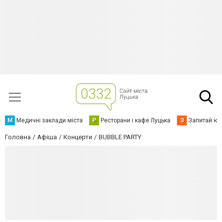
М
Медичні заклади міста
Р
Ресторани і кафе Луцька
З
Запитай юр
Головна
Афіша
Концерти
BUBBLE PARTY