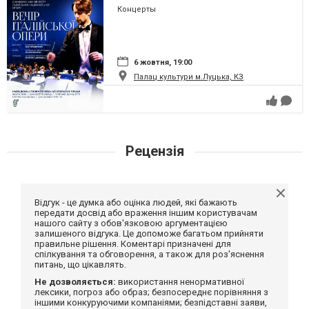
Опера!
Концерты
6 жовтня, 19:00
Палац культури м.Луцька, КЗ
Рецензія
Відгук - це думка або оцінка людей, які бажають
передати досвід або враження іншим користувачам
нашого сайту з обов'язковою аргументацією
залишеного відгука. Це допоможе багатьом прийняти
правильне рішення. Коментарі призначені для
спілкування та обговорення, а також для роз'яснення
питань, що цікавлять.
Не дозволяється:
використання ненормативної
лексики, погроз або образ; безпосереднє порівняння з
іншими конкуруючими компаніями; безпідставні заяви,