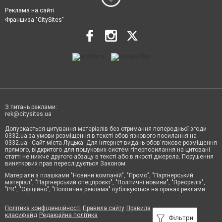
Реклама на сайті
Франшиза "CitySites"
З питань реклами:
rek@citysites.ua
Допускається цитування матеріалів без отримання попередньої згоди
0332.ua за умови розміщення в тексті обов'язкового посилання на
0332.ua - Сайт міста Луцька. Для інтернет-видань обов'язкове розміщення
прямого, відкритого для пошукових систем гіперпосилання на цитовані
статті не нижче другого абзацу в тексті або в якості джерела. Порушення
виняткових прав переслідується Законом.
Матеріали з плашками "Новини компаній", "Промо", "Партнерський
матеріал", "Партнерський спецпроєкт", "Політичні новини", "Пресреліз",
"PR", "Офіційно", "Політична реклама" публікуються на правах реклами.
Політика конфіденційності
Правила сайту
Правила
класифайд
Редакційна політика
Фільтри