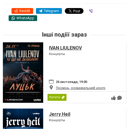
Reddit
Telegram
Viber
WhatsApp
Інші подіїї зараз
IVAN LIULENOV
Концерты
26 листопада, 19:00
Промінь, розважальний центр
Купити
Jerry Heil
Концерты