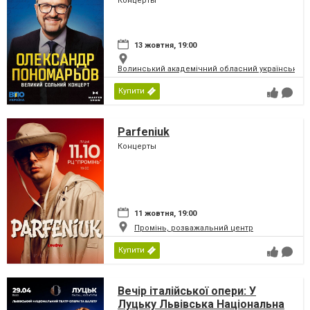
Концерты
13 жовтня, 19:00
Волинський академічний обласний український 
Купити
Parfeniuk
Концерты
11 жовтня, 19:00
Промінь, розважальний центр
Купити
Вечір італійської опери: У
Луцьку Львівська Національна