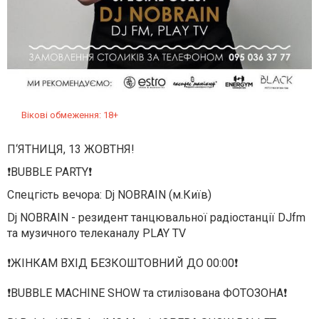
Вікові обмеження: 18+
П‘ЯТНИЦЯ, 13 ЖОВТНЯ!
❗️
BUBBLE PARTY
❗️
Спецгість вечора: Dj NOBRAIN (м.Київ)
Dj NOBRAIN - резидент танцювальної радіостанції DJfm
та музичного телеканалу PLAY TV
❗️
ЖІНКАМ ВХІД БЕЗКОШТОВНИЙ ДО 00:00
❗️
❗️
BUBBLE MACHINE SHOW та стилізована ФОТОЗОНА
❗️