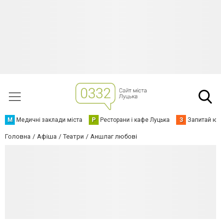
М
Медичні заклади міста
Р
Ресторани і кафе Луцька
З
Запитай юр
Головна
Афіша
Театри
Аншлаг любові