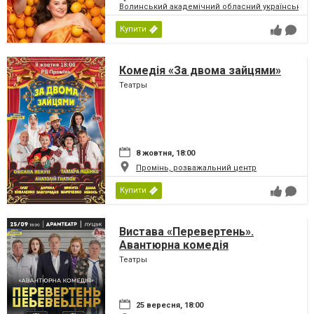
Волинський академічний обласний український 
Купити
Комедія «За двома зайцями»
Театры
8 жовтня, 18:00
Промінь, розважальний центр
Купити
Вистава «Перевертень».
Авантюрна комедія
Театры
25 вересня, 18:00