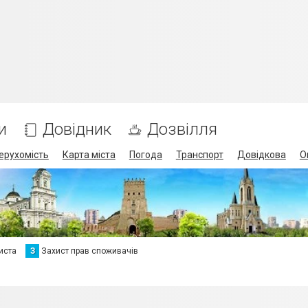
и
Довідник
Дозвілля
ерухомість
Карта міста
Погода
Транспорт
Довідкова
О
иста
З
Захист прав споживачів