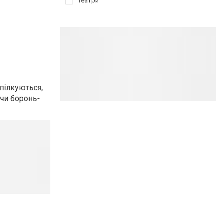
Театри
спілкуються,
 чи боронь-