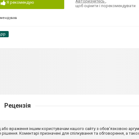
Авторизуйтесь
,
Я рекомендую
щоб оцінити і порекомендувати
омендував
App
Рецензія
від або враження іншим користувачам нашого сайту з обов'язковою аргу
рішення. Коментарі призначені для спілкування та обговорення, а тако