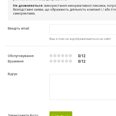
Не дозволяється:
використання ненормативної лексики, погро
безпідставні заяви, що ображають діяльність компанії і / або її
самореклама.
Введіть email:
Ваш e-mail не відображатиметься на сайті
Обслуговування
0/12
Враження
0/12
Відгук:
Завантажити фото: