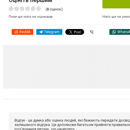
Оцініть першим
(
0
оцінок)
Ніхто ще не рек
Поки ще ніхто не оцінював
Reddit
Telegram
Viber
Whats
Відгук - це думка або оцінка людей, які бажають передати дос
залишеного відгука. Це допоможе багатьом прийняти правильне 
роз'яснення питань, що цікавлять.