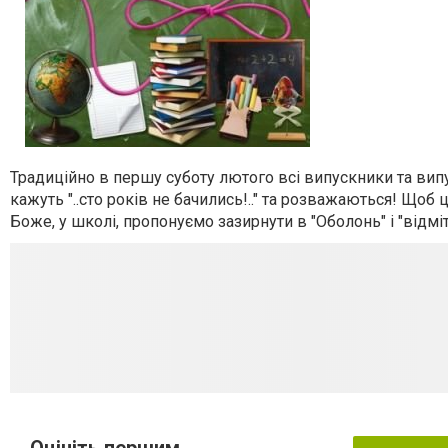
Традиційно в першу суботу лютого всі випускники та випу
кажуть "..сто років не бачились!.." та розважаються! Щоб 
Боже, у школі, пропонуємо зазирнути в "Оболонь" і "відміти