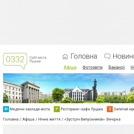
Головна
Новин
Афіша
Фотозвіти
Вакансії
Н
М
Медичні заклади міста
Р
Ресторани і кафе Луцька
З
Запитай юр
Головна
Афіша
Нічне життя
«Зустріч Випускників». Вечірка