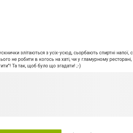
скнички злітаються з усіх-усюд, сьорбають спиртні напої, 
цього не робити в когось на хаті, чи у гламурному ресторані,
ти"! Та так, щоб було що згадати! ;-)