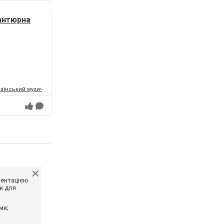
антюрна
аїнський музично-драматичний театр ім.Т.Г.Шевченка
ментацією
ж для
ми;