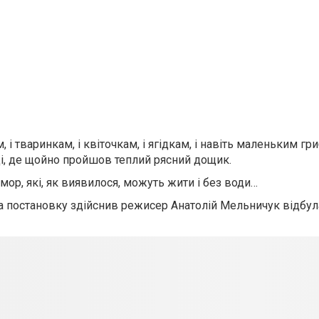
і тваринкам, і квіточкам, і ягідкам, і навіть маленьким гр
і, де щойно пройшов теплий рясний дощик.
омор, які, як виявилося, можуть жити і без води…
 а постановку здійснив режисер Анатолій Мельничук відбул