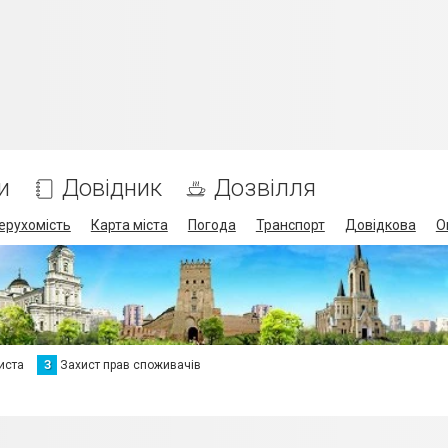
и
Довідник
Дозвілля
ерухомість
Карта міста
Погода
Транспорт
Довідкова
О
иста
З
Захист прав споживачів