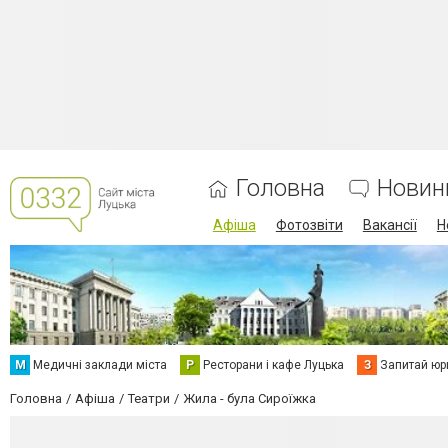
Головна
Новин
Афіша
Фотозвіти
Вакансії
Н
М
Медичні заклади міста
Р
Ресторани і кафе Луцька
З
Запитай юр
Головна
Афіша
Театри
Жила - була Сироїжка