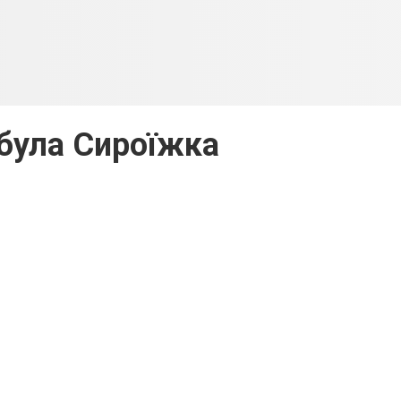
була Сироїжка