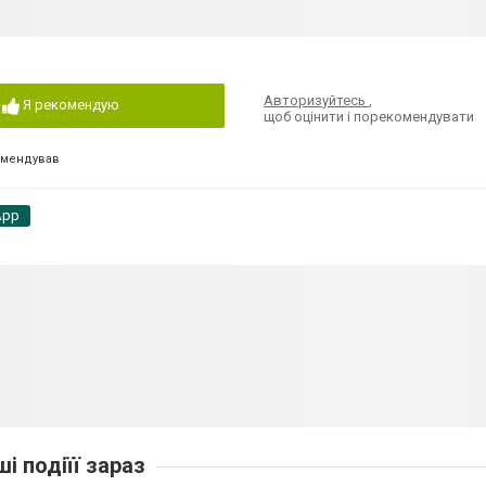
Авторизуйтесь
,
Я рекомендую
щоб оцінити і порекомендувати
омендував
App
ші подіїї зараз