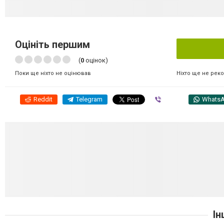
Оцініть першим
(
0
оцінок)
Ніхто ще не рек
Поки ще ніхто не оцінював
Reddit
Telegram
Viber
Whats
Ін