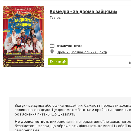
Комедія «За двома зайцями»
Театры
8 жовтня, 18:00
Промінь, розважальний центр
Купити
Відгук - це думка або оцінка людей, які бажають передати дос
залишеного відгука. Це допоможе багатьом прийняти правильне 
роз'яснення питань, що цікавлять.
Не дозволяється:
використання ненормативної лексики, погро
безпідставні заяви, що ображають діяльність компанії і / або її
самореклама.