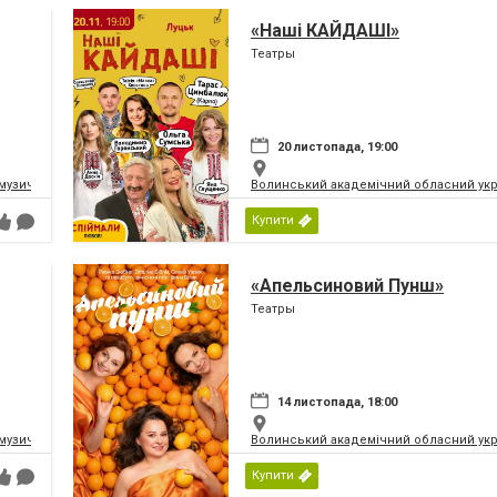
«Наші КАЙДАШІ»
Театры
20 листопада, 19:00
музично-драматичний театр ім.Т.Г.Шевченка
Волинський академічний обласний укр
Купити
«Апельсиновий Пунш»
Театры
14 листопада, 18:00
музично-драматичний театр ім.Т.Г.Шевченка
Волинський академічний обласний укр
Купити