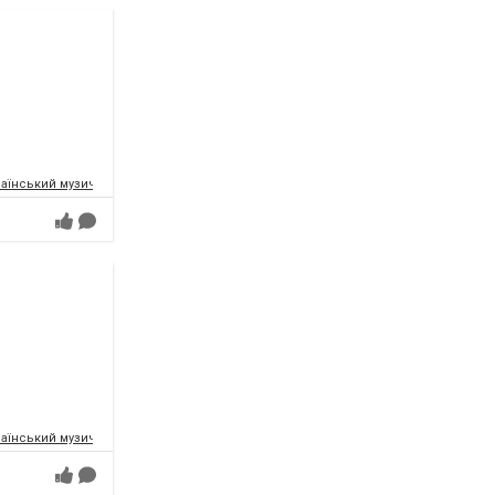
аїнський музично-драматичний театр ім.Т.Г.Шевченка
аїнський музично-драматичний театр ім.Т.Г.Шевченка