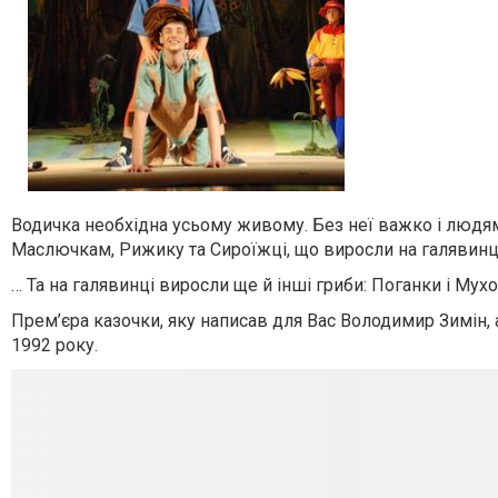
Водичка необхідна усьому живому. Без неї важко і людям, 
Маслючкам, Рижику та Сироїжці, що виросли на галявинц
… Та на галявинці виросли ще й інші гриби: Поганки і Мух
Прем’єра казочки, яку написав для Вас Володимир Зимін,
1992 року.