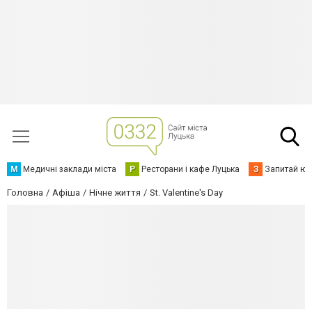
М
Медичні заклади міста
Р
Ресторани і кафе Луцька
З
Запитай юр
Головна
Афіша
Нічне життя
St. Valentine's Day