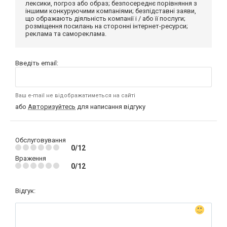
лексики, погроз або образ; безпосереднє порівняння з
іншими конкуруючими компаніями; безпідставні заяви,
що ображають діяльність компанії і / або її послуги;
розміщення посилань на сторонні інтернет-ресурси;
реклама та самореклама.
Введіть email:
Ваш e-mail не відображатиметься на сайті
або
Авторизуйтесь
для написання відгуку
Обслуговування
0/12
Враження
0/12
Відгук: