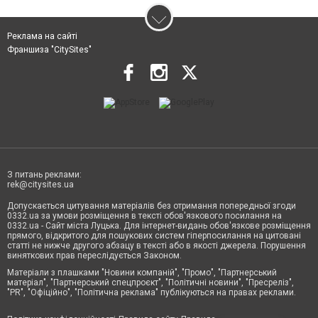
Реклама на сайті
Франшиза "CitySites"
З питань реклами:
rek@citysites.ua
Допускається цитування матеріалів без отримання попередньої згоди
0332.ua за умови розміщення в тексті обов'язкового посилання на
0332.ua - Сайт міста Луцька. Для інтернет-видань обов'язкове розміщення
прямого, відкритого для пошукових систем гіперпосилання на цитовані
статті не нижче другого абзацу в тексті або в якості джерела. Порушення
виняткових прав переслідується Законом.
Матеріали з плашками "Новини компаній", "Промо", "Партнерський
матеріал", "Партнерський спецпроєкт", "Політичні новини", "Пресреліз",
"PR", "Офіційно", "Політична реклама" публікуються на правах реклами.