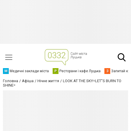
М
Медичні заклади міста
Р
Ресторани і кафе Луцька
З
Запитай юр
Головна
Афіша
Нічне життя
LOOK AT THE SKY=LET"S BURN TO
SHINE=