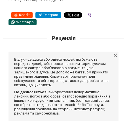
Reddit
Telegram
Viber
WhatsApp
Рецензія
Відгук - це думка або оцінка людей, які бажають
передати досвід або враження іншим користувачам
нашого сайту з обов'язковою аргументацією
залишеного відгука. Це допоможе багатьом прийняти
правильне рішення. Коментарі призначені для
спілкування та обговорення, а також для роз'яснення
питань, що цікавлять.
Не дозволяється:
використання ненормативної
лексики, погроз або образ; безпосереднє порівняння з
іншими конкуруючими компаніями; безпідставні заяви,
що ображають діяльність компанії і / або її послуги;
розміщення посилань на сторонні інтернет-ресурси;
реклама та самореклама.