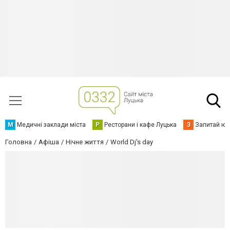
М
Медичні заклади міста
Р
Ресторани і кафе Луцька
З
Запитай юр
Головна
Афіша
Нічне життя
World Dj's day