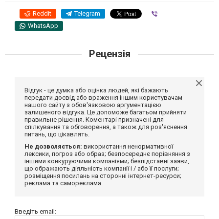
Reddit
Telegram
Viber
WhatsApp
Рецензія
Відгук - це думка або оцінка людей, які бажають
передати досвід або враження іншим користувачам
нашого сайту з обов'язковою аргументацією
залишеного відгука. Це допоможе багатьом прийняти
правильне рішення. Коментарі призначені для
спілкування та обговорення, а також для роз'яснення
питань, що цікавлять.
Не дозволяється:
використання ненормативної
лексики, погроз або образ; безпосереднє порівняння з
іншими конкуруючими компаніями; безпідставні заяви,
що ображають діяльність компанії і / або її послуги;
розміщення посилань на сторонні інтернет-ресурси;
реклама та самореклама.
Введіть email: