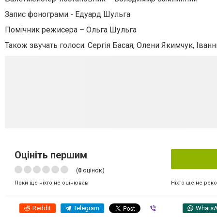
Запис фонограми - Едуард Шульга
Помічник режисера – Ольга Шульга
Також звучать голоси: Сергія Басая, Олени Якимчук, Іва
Оцініть першим
(
0
оцінок)
Ніхто ще не рек
Поки ще ніхто не оцінював
Reddit
Telegram
Viber
Whats