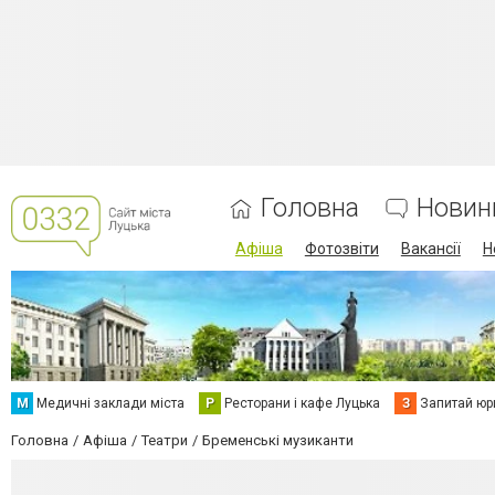
Головна
Новин
Афіша
Фотозвіти
Вакансії
Н
М
Медичні заклади міста
Р
Ресторани і кафе Луцька
З
Запитай юр
Головна
Афіша
Театри
Бременські музиканти