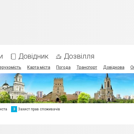
и
Довідник
Дозвілля
ерухомість
Карта міста
Погода
Транспорт
Довідкова
О
иста
З
Захист прав споживачів