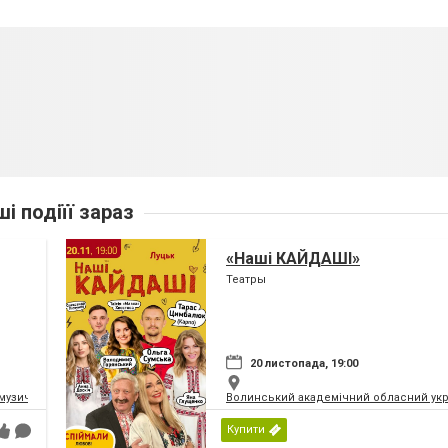
ші подіїї зараз
«Наші КАЙДАШІ»
Театры
20 листопада, 19:00
музично-драматичний театр ім.Т.Г.Шевченка
Волинський академічний обласний укр
Купити