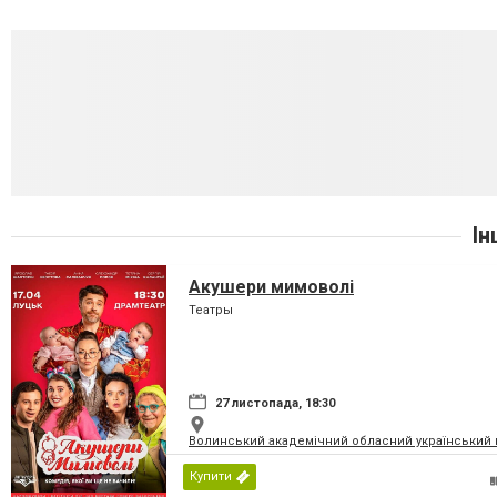
Ін
Акушери мимоволі
Театры
27 листопада, 18:30
Волинський академічний обласний український 
Купити