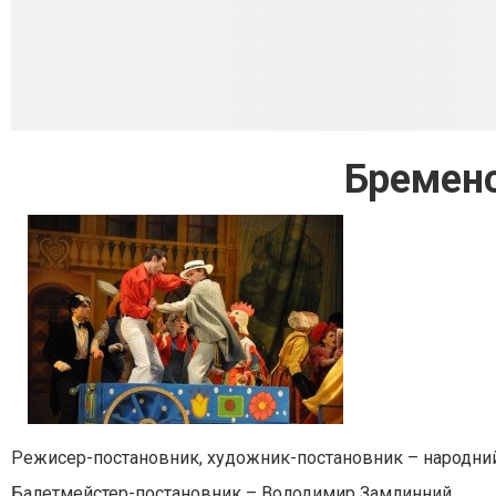
Бременс
Режисер-постановник, художник-постановник – народний
Балетмейстер-постановник – Володимир Замлинний