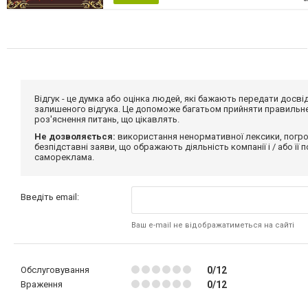
Відгук - це думка або оцінка людей, які бажають передати дос
залишеного відгука. Це допоможе багатьом прийняти правильне 
роз'яснення питань, що цікавлять.
Не дозволяється:
використання ненормативної лексики, погро
безпідставні заяви, що ображають діяльність компанії і / або її
самореклама.
Введіть email:
Ваш e-mail не відображатиметься на сайті
Обслуговування
0/12
Враження
0/12