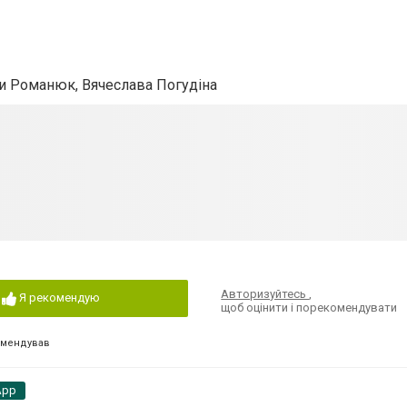
нни Романюк, Вячеслава Погудіна
Авторизуйтесь
,
Я рекомендую
щоб оцінити і порекомендувати
омендував
App