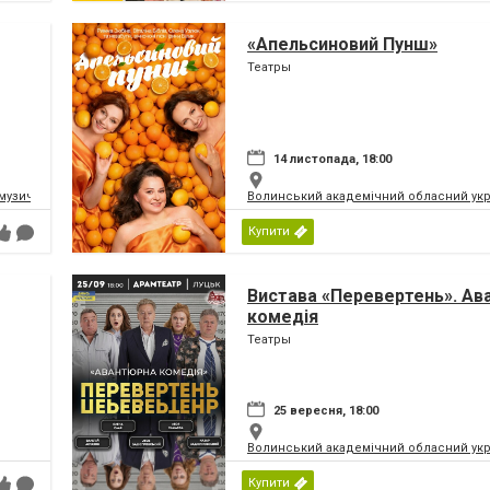
«Апельсиновий Пунш»
Театры
14 листопада, 18:00
музично-драматичний театр ім.Т.Г.Шевченка
Волинський академічний обласний укр
Купити
Вистава «Перевертень». Ав
комедія
Театры
25 вересня, 18:00
Волинський академічний обласний укр
Купити