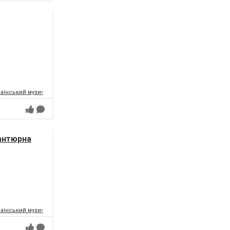
аїнський музично-драматичний театр ім.Т.Г.Шевченка
антюрна
аїнський музично-драматичний театр ім.Т.Г.Шевченка