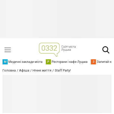
М
Медичні заклади міста
Р
Ресторани і кафе Луцька
З
Запитай юр
Головна
Афіша
Нічне життя
Staff Party!