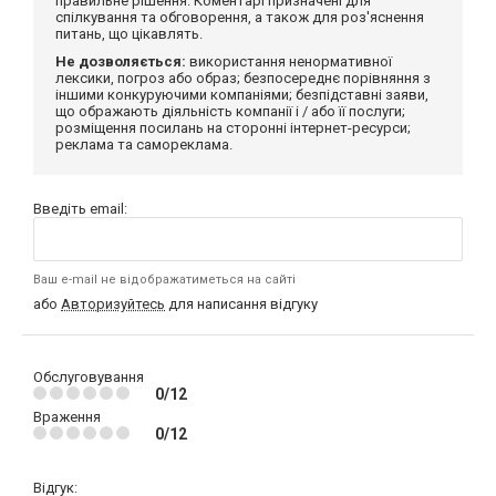
правильне рішення. Коментарі призначені для
спілкування та обговорення, а також для роз'яснення
питань, що цікавлять.
Не дозволяється:
використання ненормативної
лексики, погроз або образ; безпосереднє порівняння з
іншими конкуруючими компаніями; безпідставні заяви,
що ображають діяльність компанії і / або її послуги;
розміщення посилань на сторонні інтернет-ресурси;
реклама та самореклама.
Введіть email:
Ваш e-mail не відображатиметься на сайті
або
Авторизуйтесь
для написання відгуку
Обслуговування
0/12
Враження
0/12
Відгук: