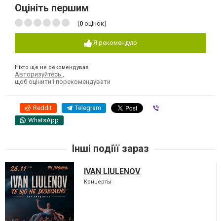
Оцініть першим
(
0
оцінок)
Я рекомендую
Ніхто ще не рекомендував
Авторизуйтесь
,
щоб оцінити і порекомендувати
Reddit
Telegram
Viber
WhatsApp
Інші подіїї зараз
IVAN LIULENOV
Концерты