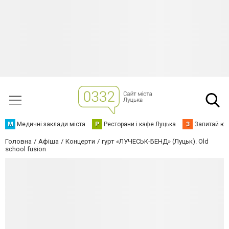
М
Медичні заклади міста
Р
Ресторани і кафе Луцька
З
Запитай юр
Головна
Афіша
Концерти
гурт «ЛУЧЕСЬК-БЕНД» (Луцьк). Old
school fusion