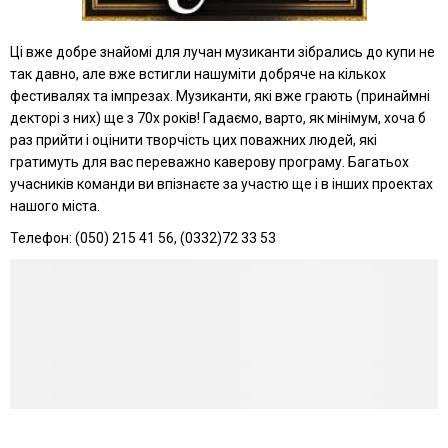
Ці вже добре знайомі для лучан музиканти зібрались до купи не
так давно, але вже встигли нашуміти добряче на кількох
фестивалях та імпрезах. Музиканти, які вже грають (принаймні
декторі з них) ще з 70х років! Гадаємо, варто, як мінімум, хоча б
раз прийти і оцінити творчість цих поважних людей, які
гратимуть для вас переважно каверову програму. Багатьох
учасників команди ви впізнаєте за участю ще і в інших проектах
нашого міста.
Телефон: (050) 215 41 56, (0332)72 33 53