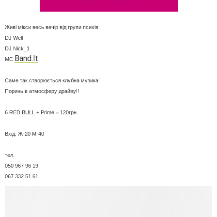
Живі мікси весь вечір від групи психів:
DJ Well
DJ Nick_1
Band.It
MC
Саме так створюється клубна музика!
Поринь в атмосферу драйву!!
6 RED BULL + Prime = 120грн.
Вхід: Ж-20 М-40
тел.
050 967 96 19
067 332 51 61