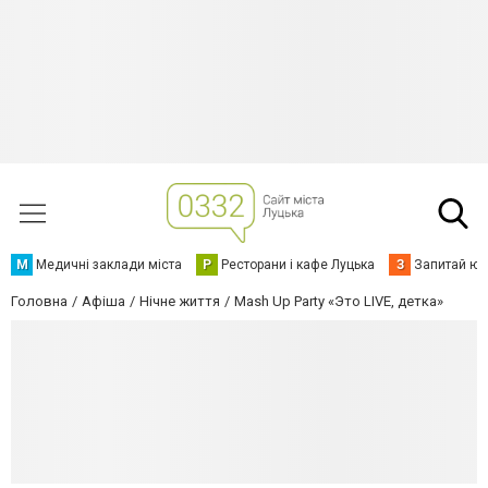
М
Медичні заклади міста
Р
Ресторани і кафе Луцька
З
Запитай юр
Головна
Афіша
Нічне життя
Mash Up Party «Это LIVE, детка»