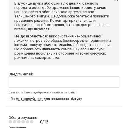
Відгук - це думка або оцінка людей, які бажають
передати досвід або враження іншим користувачам
нашого сайту з обов'язковою аргументацією
залишеного відгука. Це допоможе багатьом прийняти
правильне рішення. Коментарі призначені для
спілкування та обговорення, а також для роз'яснення
питань, що цікавлять.
Не дозволяється:
використання ненормативної
лексики, погроз або образ; безпосереднє порівняння з
іншими конкуруючими компаніями; безпідставні заяви,
що ображають діяльність компанії і / або її послуги;
розміщення посилань на сторонні інтернет-ресурси;
реклама та самореклама.
Введіть email:
Ваш e-mail не відображатиметься на сайті
або
Авторизуйтесь
для написання відгуку
Обслуговування
0/12
Враження