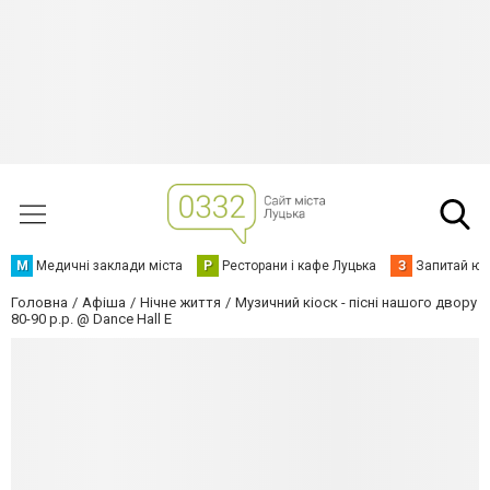
М
Медичні заклади міста
Р
Ресторани і кафе Луцька
З
Запитай юр
Головна
Афіша
Нічне життя
Музичний кіоск - пісні нашого двору
80-90 р.р. @ Dance Hall E