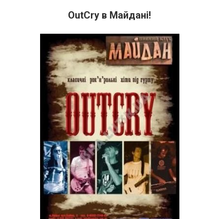
OutCry в Майдані!