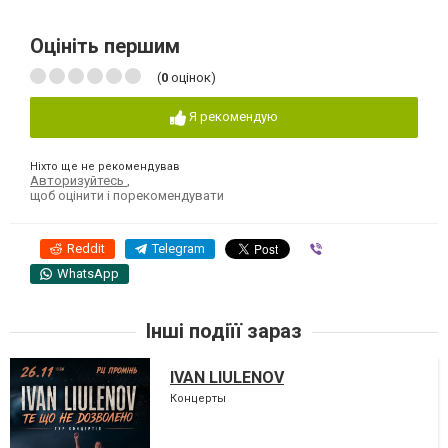
Оцініть першим
(
0
оцінок)
Я рекомендую
Ніхто ще не рекомендував
Авторизуйтесь
,
щоб оцінити і порекомендувати
Reddit
Telegram
Viber
WhatsApp
Інші подіїї зараз
IVAN LIULENOV
Концерты