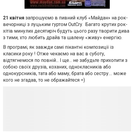
21 квітня
запрошуємо в пивний клуб «Майдан» на рок-
вечорниці з луцьким гуртом OutCry. Багато крутих рок-
хітів минулих десятиріч будуть цього разу творити дива
з тими, хто любить драйв та шалену «живу» енергію.
В програмі, як завжди самі пікантні композиції із
класики року ! Отже чекаємо на вас в суботу,
відтягнемося по повній... І ще... не забудьте прихопити з
собою своїх друзів, коханих, однокласників або
однокурсників, тата або маму, брата або сестру.... може
кого не згадав, то не ображайтеся =)