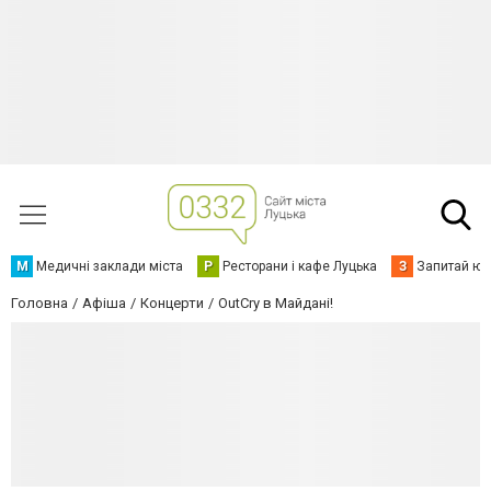
М
Медичні заклади міста
Р
Ресторани і кафе Луцька
З
Запитай юр
Головна
Афіша
Концерти
OutCry в Майдані!