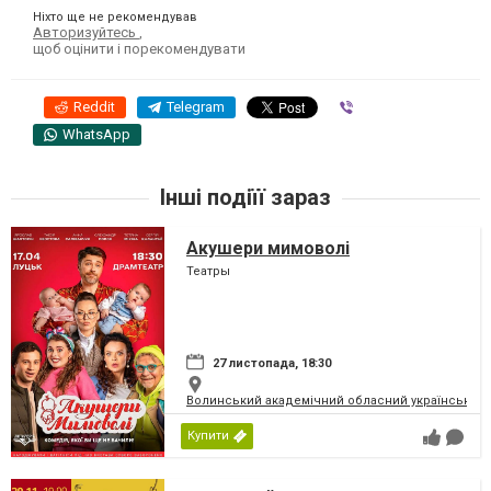
Ніхто ще не рекомендував
Авторизуйтесь
,
щоб оцінити і порекомендувати
Reddit
Telegram
Viber
WhatsApp
Інші подіїї зараз
Акушери мимоволі
Театры
27 листопада, 18:30
Волинський академічний обласний український 
Купити