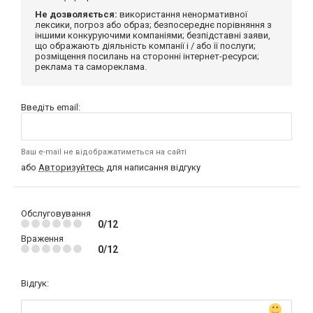
Не дозволяється:
використання ненормативної
лексики, погроз або образ; безпосереднє порівняння з
іншими конкуруючими компаніями; безпідставні заяви,
що ображають діяльність компанії і / або її послуги;
розміщення посилань на сторонні інтернет-ресурси;
реклама та самореклама.
Введіть email:
Ваш e-mail не відображатиметься на сайті
або
Авторизуйтесь
для написання відгуку
Обслуговування
0/12
Враження
0/12
Відгук: