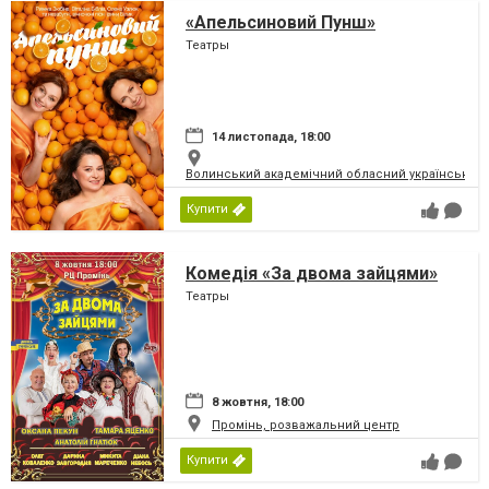
«Апельсиновий Пунш»
Театры
14 листопада, 18:00
Волинський академічний обласний український 
Купити
Комедія «За двома зайцями»
Театры
8 жовтня, 18:00
Промінь, розважальний центр
Купити