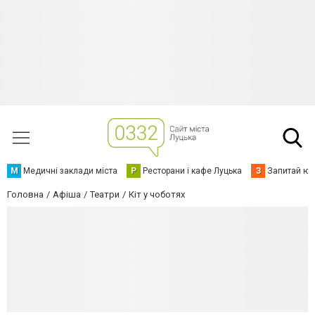
М
Медичні заклади міста
Р
Ресторани і кафе Луцька
З
Запитай юр
Головна
Афіша
Театри
Кіт у чоботях