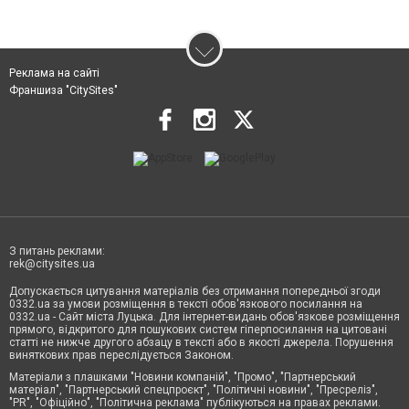
Реклама на сайті
Франшиза "CitySites"
З питань реклами:
rek@citysites.ua
Допускається цитування матеріалів без отримання попередньої згоди
0332.ua за умови розміщення в тексті обов'язкового посилання на
0332.ua - Сайт міста Луцька. Для інтернет-видань обов'язкове розміщення
прямого, відкритого для пошукових систем гіперпосилання на цитовані
статті не нижче другого абзацу в тексті або в якості джерела. Порушення
виняткових прав переслідується Законом.
Матеріали з плашками "Новини компаній", "Промо", "Партнерський
матеріал", "Партнерський спецпроєкт", "Політичні новини", "Пресреліз",
"PR", "Офіційно", "Політична реклама" публікуються на правах реклами.