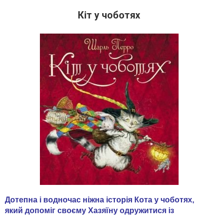
Кіт у чоботях
Дотепна і водночас ніжна історія Кота у чоботях,
який допоміг своєму Хазяїну одружитися із