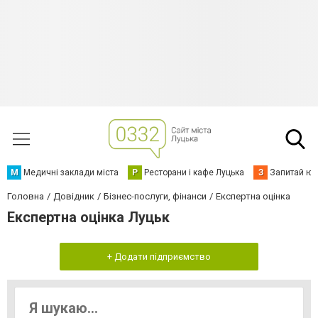
М
Медичні заклади міста
Р
Ресторани і кафе Луцька
З
Запитай юр
Головна
Довідник
Бізнес-послуги, фінанси
Експертна оцінка
Експертна оцінка Луцьк
+ Додати підприємство