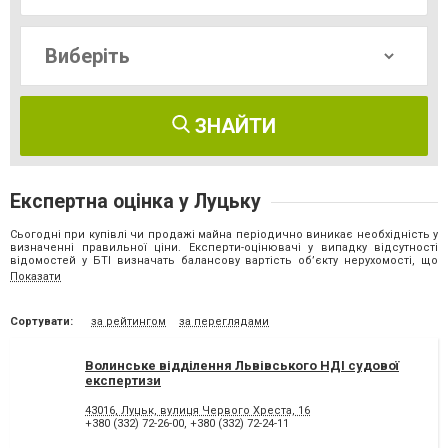
ЗНАЙТИ
Експертна оцінка у Луцьку
Сьогодні при купівлі чи продажі майна періодично виникає необхідність у
визначенні правильної ціни. Експерти-оцінювачі у випадку відсутності
відомостей у БТІ визначать балансову вартість об’єкту нерухомості, що
необхідна при оформленні будь-яких операцій з нерухомістю.
Експертна
Показати
оцінка у Луцьку надається кваліфікованими спеціалістами. Її проводять у
наступній послідовності
:
Сортувати:
за рейтингом
за переглядами
У першу чергу співробітники ознайомлюються з об’єктом оцінки і
умовами угоди;
Надалі визначається база;
Наступним етапом замовник готує пропозиції щодо основних умов
Волинське відділення Львівського НДІ судової
договору;
експертизи
Укладають договір на проведення експертної оцінки;
Виконують збір, обробку і аналіз вихідних даних;
43016, Луцьк, вулиця Червого Хреста, 16
Обирають оптимальні методичні підходи і методи, які повністю
+380 (332) 72-26-00
,
+380 (332) 72-24-11
відповідають меті оцінки;
Узгоджують результати;