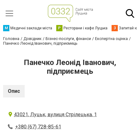
М
Медичні заклади міста
Р
Ресторани і кафе Луцька
З
Запитай юр
Головна
Довідник
Бізнес-послуги, фінанси
Експертна оцінка
Панечко Леонід Іванович, підприємець
Панечко Леонід Іванович,
підприємець
Опис
43021, Луцьк, вулиця Стрілецька, 1
+380 (67) 728-85-61