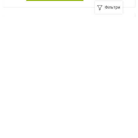
Фільтри
Вулкан ЛТД, ВКФ
Луцьк, вулиця Наливайка, 24-А
+380 (332) 71-09-88
Я рекомендую
ВАТ, Луцький авторемонтний завод
c. Струмівка, вулиця Рівненська, 74, c. Струмівка
+380 (332) 70-59-11
Я рекомендую