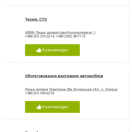
Технік, СТО
43000, Луцьк, вулиця Іови Кондзелевича, 1
+380 (67) 275-22-14
,
+380 (332) 28-77-73
Я рекомендую
Обслуговування вантажних автомобілів
Луцьк, вулиця Тракторна 20а, Волинська обл., с. Озерце
+380 (67) 539-62-92
Я рекомендую