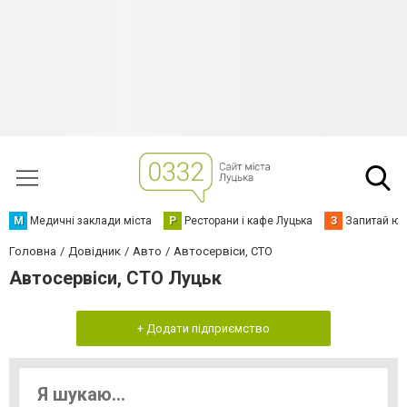
М
Медичні заклади міста
Р
Ресторани і кафе Луцька
З
Запитай юр
Головна
Довідник
Авто
Автосервіси, СТО
Автосервіси, СТО Луцьк
+ Додати підприємство