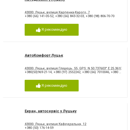
43000, Луцьк, вулиця Карпенка-Карого, 7
+380 (66) 141-05-52
,
+380 (66) 843-32-03
,
+380 (98) 806-70-70
Я рекомендую
АвтоКомфорт Луцьк
43000, Луцьк, вулиця Глушець, 55, GPS: N 50.737603° E 25.361002°
+380(50)969-21-14
,
+380 (97) 2552242
,
+380 (66) 7010046
,
+380 (63) 6350563
Я рекомендую
Екран, автосервіс у Луцьку
43000, Луцьк, вулиця Кафедральна, 12
+380 (50) 176-14-59