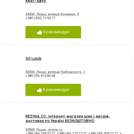
Клас-Авто
43000, Луцьк, вулиця Конякіна, 4
+380 (332) 71-95-77
Я рекомендую
Oil Lutsk
43000, Луцьк, вулиця Грабовского, 1
+380 (95) 472-85-68
Я рекомендую
REZINA.CC, інтернет-магазин шин і дисків,
доставка по Україні БЕЗКОШТОВНО
43000, Луцьк, rezina.cc
+380 (44) 599-97-77
,
+380 (95) 175-77-77
,
+380 (93) 309-77-77
,
+380 (67) 160-77-77