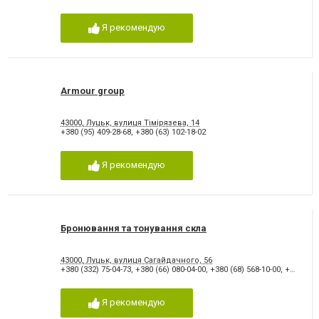
Я рекомендую
Armour group
43000, Луцьк, вулиця Тімірязева, 14
+380 (95) 409-28-68
,
+380 (63) 102-18-02
Я рекомендую
Бронювання та тонування скла
43000, Луцьк, вулиця Сагайдачного, 56
+380 (332) 75-04-73
,
+380 (66) 080-04-00
,
+380 (68) 568-10-00
,
+380 (50) 673-04-21
Я рекомендую