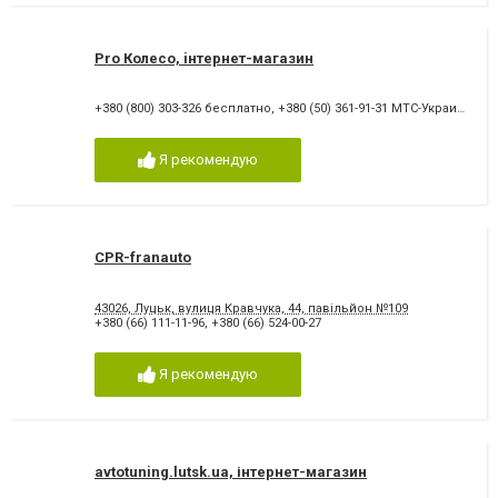
Pro Колесо, iнтернет-магазин
+380 (800) 303-326 бесплатно
,
+380 (50) 361-91-31 МТС-Украин
,
+380
Я рекомендую
CPR-franauto
43026, Луцьк, вулиця Кравчука, 44, павільйон №109
+380 (66) 111-11-96
,
+380 (66) 524-00-27
Я рекомендую
avtotuning.lutsk.ua, інтернет-магазин