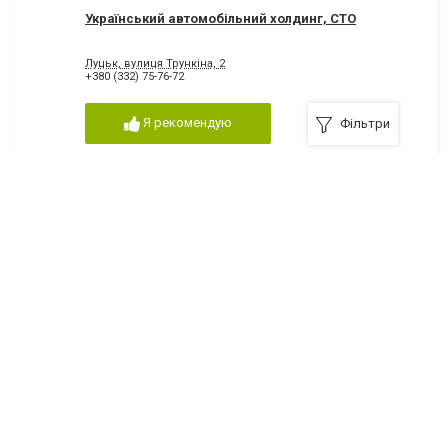
Український автомобільний холдинг, СТО
Луцьк, вулиця Трункіна, 2
+380 (332) 75-76-72
Я рекомендую
Фільтри
Підшипник-Автосервіс, ТЗОВ
Луцьк, вулиця Боженка, 34
+380 (332) 26-14-49
Я рекомендую
Мочкош Катерина Дмитрівна, ПП