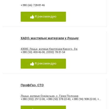
+380 (66) 728-81-46
Я рекомендую
XADO, мастильні матеріали у Луцьку
43000, Луцьк, вулиця Карпенка-Карого, 3-а
+380 (50) 400-46-00
,
(0332) 78-31-54
Я рекомендую
ПрофіГаз, СТО
Луцьк, вулиця Оздівська, с. Гірка Полонка
+380 (332) 29-12-00
,
+380 (50) 378-22-40
,
+380 (94) 908-22-00
,
+380 (50) 378-18-94