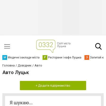
М
Медичні заклади міста
Р
Ресторани і кафе Луцька
З
Запитай юр
Головна
Довідник
Авто
Авто Луцьк
+ Додати підприємство