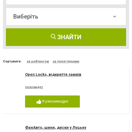
ЗНАЙТИ
Сортувати:
за рейтингом
за переглядами
Open Locks, відкриття замків
0506586492
Я рекомендую
ФанАвто, шини, диски у Луцьку