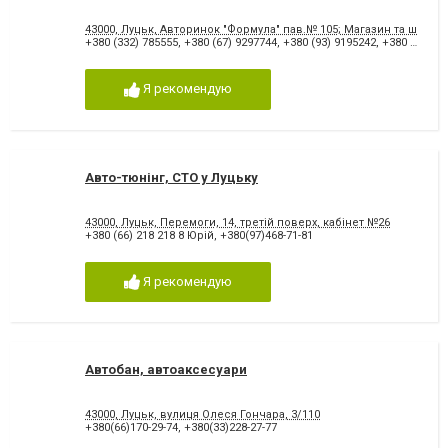
43000, Луцьк, Авторинок "Формула" пав.№ 105; Магазин та шиномо
+380 (332) 785555
,
+380 (67) 9297744
,
+380 (93) 9195242
,
+380 (95) 5107636
Я рекомендую
Авто-тюнінг, СТО у Луцьку
43000, Луцьк, Перемоги, 14, третій поверх, кабінет №26
+380 (66) 218 218 8 Юрій
,
+380(97)468-71-81
Я рекомендую
Автобан, автоаксесуари
43000, Луцьк, вулиця Олеся Гончара, 3/110
+380(66)170-29-74
,
+380(33)228-27-77