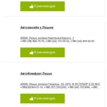
Я рекомендую
Автодизайн у Луцьку
43000, Луцьк, вулиця Карпенка-Карого, 7
+380 (98) 806-70-70
,
+380 (66) 141-05-52
,
+380 (66) 843-32-03
Я рекомендую
АвтоКомфорт Луцьк
43000, Луцьк, вулиця Глушець, 55, GPS: N 50.737603° E 25.361002°
+380(50)969-21-14
,
+380 (97) 2552242
,
+380 (66) 7010046
,
+380 (63) 6350563
Я рекомендую