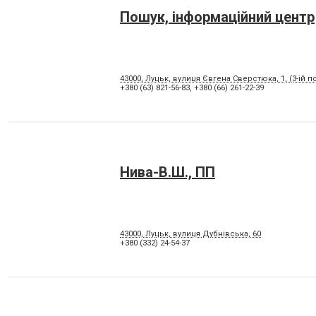
Пошук, інформаційний центр
43000, Луцьк, вулиця Євгена Сверстюка, 1, (3-ій по
+380 (63) 821-56-83
,
+380 (66) 261-22-39
Нива-В.Ш., ПП
43000, Луцьк, вулиця Дубнівська, 60
+380 (332) 24-54-37