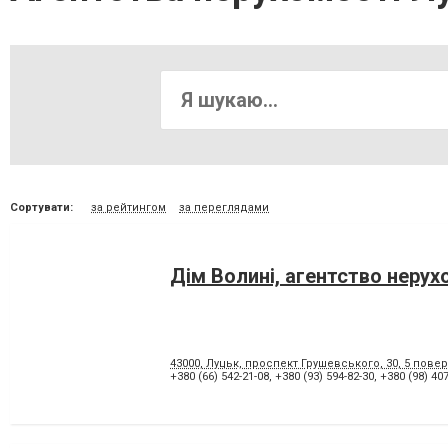
Сортувати:
за рейтингом
за переглядами
Дім Волині, агентство нерух
43000, Луцьк, проспект Грушевського, 30, 5 пов
+380 (66) 542-21-08
,
+380 (93) 594-82-30
,
+380 (98) 407