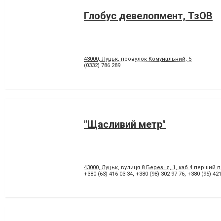
Глобус девелопмент, ТзОВ
43000, Луцьк, провулок Комунальний, 5
(0332) 786 289
"Щасливий метр"
43000, Луцьк, вулиця 8 Березня, 1, каб.4 перший 
+380 (63) 416 03 34
,
+380 (98) 302 97 76
,
+380 (95) 421