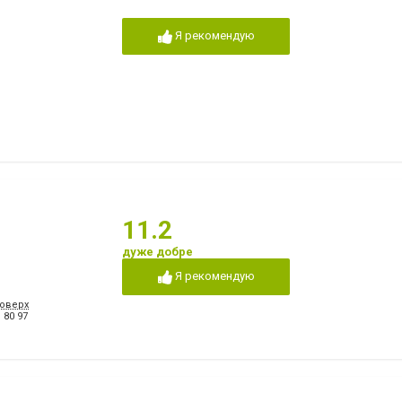
Я рекомендую
11.2
дуже добре
Я рекомендую
поверх
 80 97