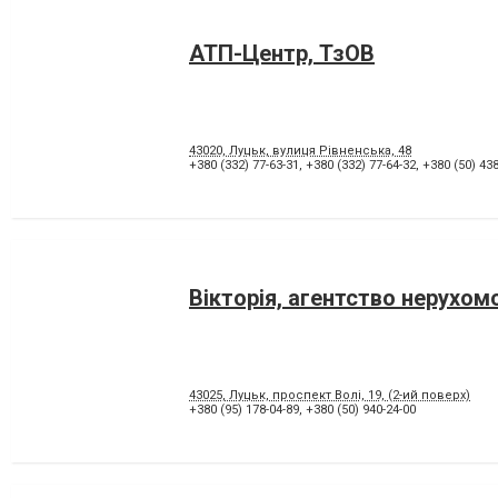
АТП-Центр, ТзОВ
43020, Луцьк, вулиця Рівненська, 48
+380 (332) 77-63-31
,
+380 (332) 77-64-32
,
+380 (50) 438
Вікторія, агентство нерухом
43025, Луцьк, проспект Волі, 19, (2-ий поверх)
+380 (95) 178-04-89
,
+380 (50) 940-24-00