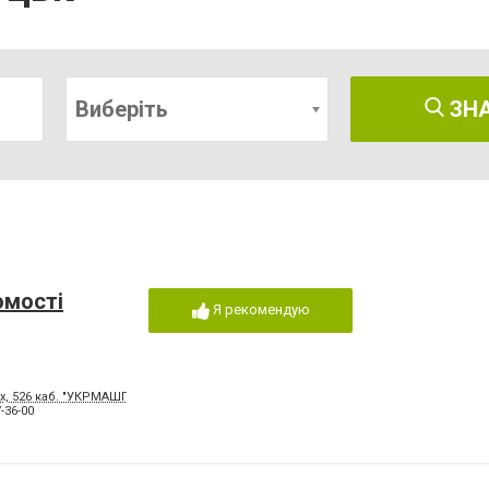
Виберіть
ЗН
омості
Я рекомендую
ерх, 526 каб. "УКРМАШПРОМПРОЕКТ"
-36-00