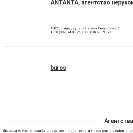
ANTANTA, агентство нерухо
43025, Луцьк, вулиця Євгена Сверстюка, 1
+380 (332) 74-03-22
,
+380 (50) 585-91-77
buros
Агентства
Якщо ви бажаєте придбати квартиру чи орендувати житло варто довірити цей