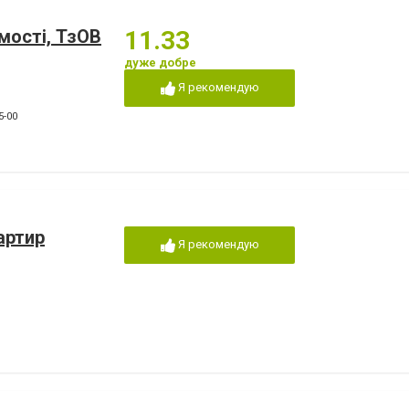
мості, ТзОВ
11.33
дуже добре
Я рекомендую
5-00
артир
Я рекомендую