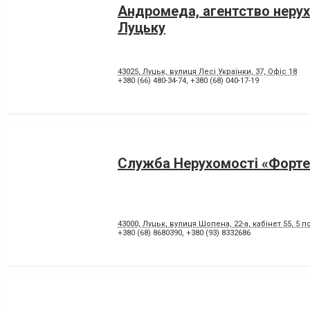
Андромеда, агентство нерух
Луцьку
43025, Луцьк, вулиця Лесі Українки, 37, Офіс 18
+380 (66) 480-34-74
,
+380 (68) 040-17-19
Служба Нерухомості «Форте
43000, Луцьк, вулиця Шопена, 22-а, кабінет 55, 5 
+380 (68) 8680390
,
+380 (93) 8332686