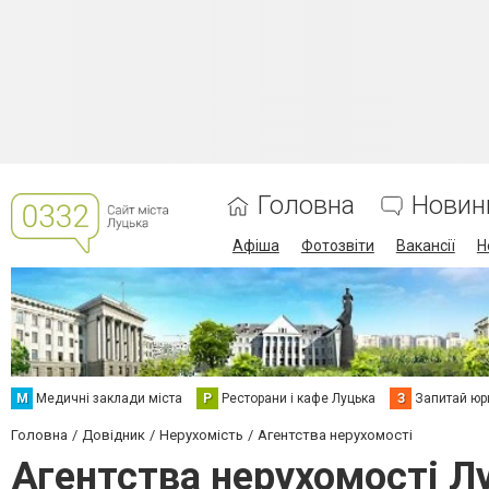
Головна
Новин
Афіша
Фотозвіти
Вакансії
Н
М
Медичні заклади міста
Р
Ресторани і кафе Луцька
З
Запитай юр
Головна
Довідник
Нерухомість
Агентства нерухомості
Агентства нерухомості Л