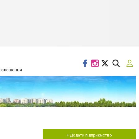
голошення
+ Додати підприємство