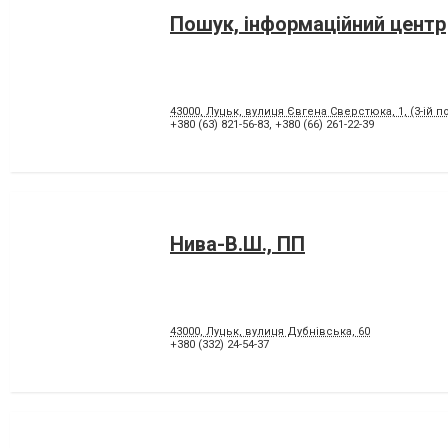
Пошук, інформаційний центр
43000, Луцьк, вулиця Євгена Сверстюка, 1, (3-ій по
+380 (63) 821-56-83
,
+380 (66) 261-22-39
Нива-В.Ш., ПП
43000, Луцьк, вулиця Дубнівська, 60
+380 (332) 24-54-37