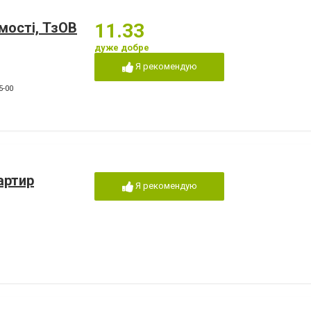
мості, ТзОВ
11.33
дуже добре
Я рекомендую
5-00
артир
Я рекомендую