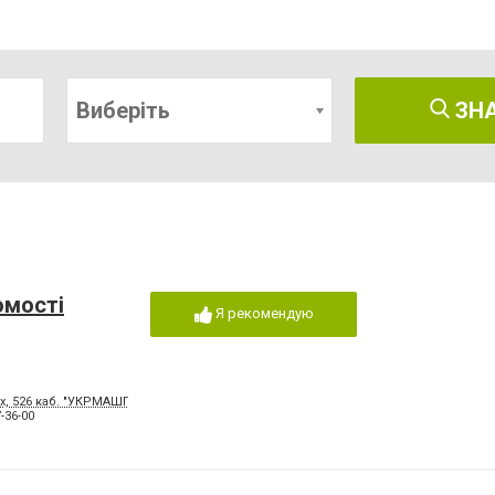
Виберіть
ЗН
омості
Я рекомендую
ерх, 526 каб. "УКРМАШПРОМПРОЕКТ"
-36-00