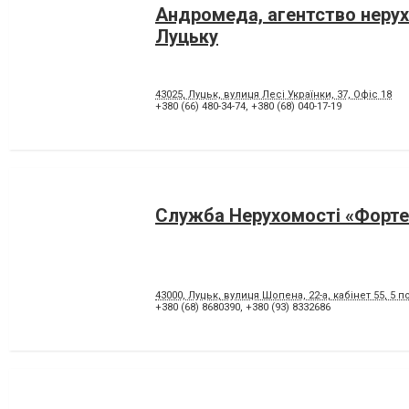
Андромеда, агентство нерух
Луцьку
43025, Луцьк, вулиця Лесі Українки, 37, Офіс 18
+380 (66) 480-34-74
,
+380 (68) 040-17-19
Служба Нерухомості «Форте
43000, Луцьк, вулиця Шопена, 22-а, кабінет 55, 5 
+380 (68) 8680390
,
+380 (93) 8332686