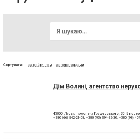
Сортувати:
за рейтингом
за переглядами
Дім Волині, агентство нерух
43000, Луцьк, проспект Грушевського, 30, 5 пов
+380 (66) 542-21-08
,
+380 (93) 594-82-30
,
+380 (98) 407