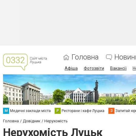
Головна
Новин
Афіша
Фотозвіти
Вакансії
Н
М
Медичні заклади міста
Р
Ресторани і кафе Луцька
З
Запитай юр
Головна
Довідник
Нерухомість
Нерухомість Луцьк