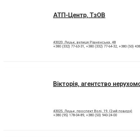
АТП-Центр, ТзОВ
43020, Луцьк, вулиця Рівненська, 48
+380 (332) 77-63-31
,
+380 (332) 77-64-32
,
+380 (50) 438
Вікторія, агентство нерухом
43025, Луцьк, проспект Волі, 19, (2-ий поверх)
+380 (95) 178-04-89
,
+380 (50) 940-24-00