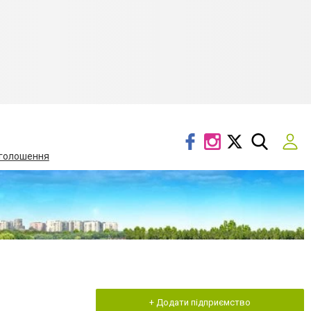
голошення
+ Додати підприємство