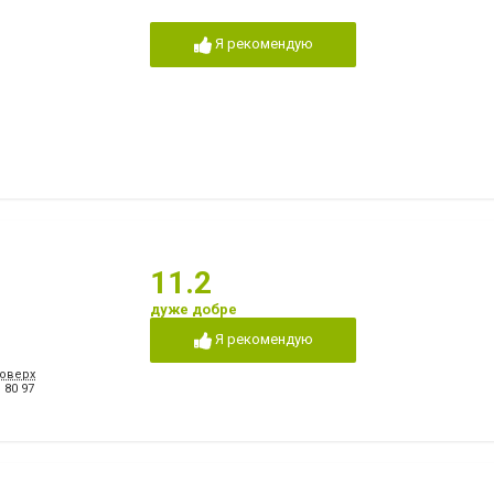
Я рекомендую
11.2
дуже добре
Я рекомендую
поверх
 80 97