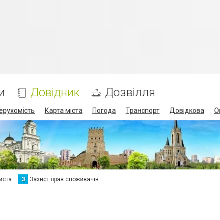
и
Довідник
Дозвілля
ерухомість
Карта міста
Погода
Транспорт
Довідкова
О
иста
З
Захист прав споживачів