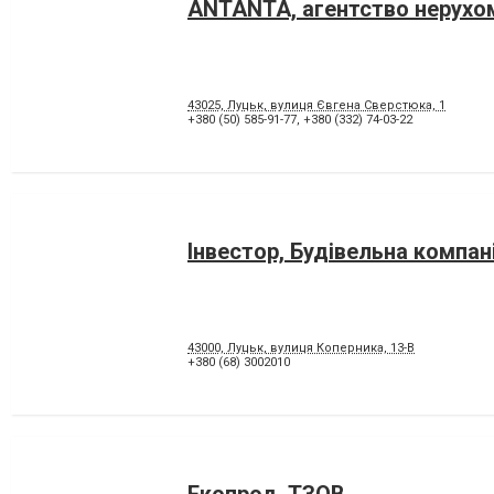
ANTANTA, агентство нерухо
43025, Луцьк, вулиця Євгена Сверстюка, 1
+380 (50) 585-91-77
,
+380 (332) 74-03-22
Інвестор, Будівельна компан
43000, Луцьк, вулиця Коперника, 13-В
+380 (68) 3002010