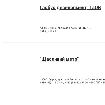
Глобус девелопмент, ТзОВ
43000, Луцьк, провулок Комунальний, 5
(0332) 786 289
"Щасливий метр"
43000, Луцьк, вулиця 8 Березня, 1, каб.4 перший 
+380 (63) 416 03 34
,
+380 (98) 302 97 76
,
+380 (95) 421