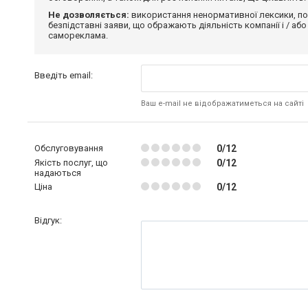
Не дозволяється:
використання ненормативної лексики, по
безпідставні заяви, що ображають діяльність компанії і / або
самореклама.
Введіть email:
Ваш e-mail не відображатиметься на сайті
Обслуговування
0/12
Якість послуг, що
0/12
надаються
Ціна
0/12
Відгук: