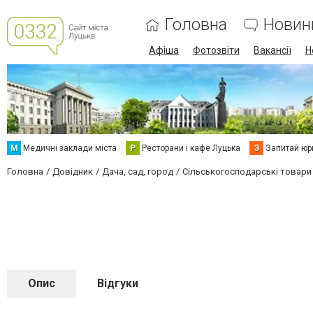
Головна
Новин
Афіша
Фотозвіти
Вакансії
Н
М
Медичні заклади міста
Р
Ресторани і кафе Луцька
З
Запитай юр
Головна
Довідник
Дача, сад, город
Сільськогосподарські товари
Опис
Відгуки