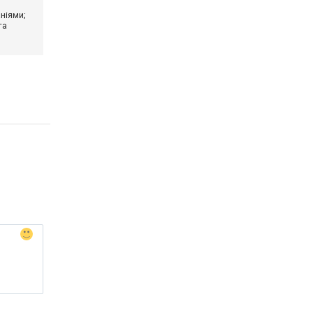
ніями;
та