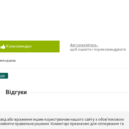
Авторизуйтесь
,
Я рекомендую
щоб оцінити і порекомендувати
омендував
App
Відгуки
досвід або враження іншим користувачам нашого сайту з обов'язковою
ийняти правильне рішення. Коментарі призначені для спілкування та