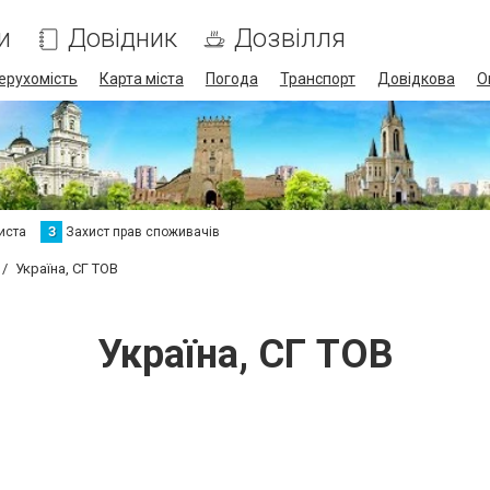
и
Довідник
Дозвілля
ерухомість
Карта міста
Погода
Транспорт
Довідкова
О
иста
З
Захист прав споживачів
Україна, СГ ТОВ
Україна, СГ ТОВ