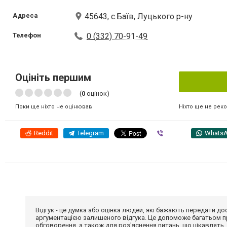
Адреса
45643, с.Баїв, Луцького р-ну
Телефон
0 (332) 70-91-49
Оцініть першим
(
0
оцінок)
Ніхто ще не рек
Поки ще ніхто не оцінював
Reddit
Telegram
Viber
Whats
Відгук - це думка або оцінка людей, які бажають передати 
аргументацією залишеного відгука. Це допоможе багатьом пр
обговорення, а також для роз'яснення питань, що цікавлять.