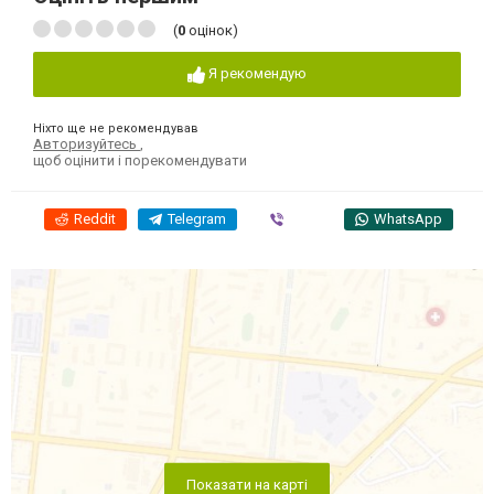
(
0
оцінок)
Я рекомендую
Ніхто ще не рекомендував
Авторизуйтесь
,
щоб оцінити і порекомендувати
Reddit
Telegram
Viber
WhatsApp
Показати на карті