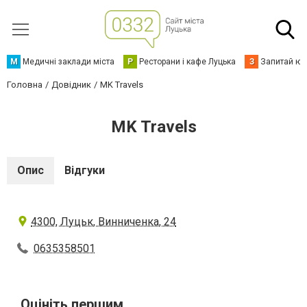
М
Медичні заклади міста
Р
Ресторани і кафе Луцька
З
Запитай юр
Головна
Довідник
MK Travels
MK Travels
Опис
Відгуки
4300, Луцьк, Винниченка, 24
0635358501
Оцініть першим