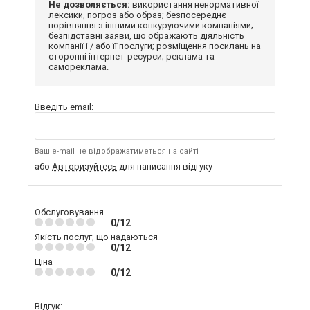
Не дозволяється:
використання ненормативної
лексики, погроз або образ; безпосереднє
порівняння з іншими конкуруючими компаніями;
безпідставні заяви, що ображають діяльність
компанії і / або її послуги; розміщення посилань на
сторонні інтернет-ресурси; реклама та
самореклама.
Введіть email:
Ваш e-mail не відображатиметься на сайті
або
Авторизуйтесь
для написання відгуку
Обслуговування
0/12
Якість послуг, що надаються
0/12
Ціна
0/12
Відгук: