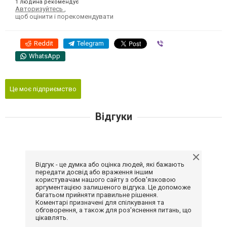
1 людина рекомендує
Авторизуйтесь
,
щоб оцінити і порекомендувати
Reddit
Telegram
Viber
WhatsApp
Це моє підприємство
Відгуки
Відгук - це думка або оцінка людей, які бажають
передати досвід або враження іншим
користувачам нашого сайту з обов'язковою
аргументацією залишеного відгука. Це допоможе
багатьом прийняти правильне рішення.
Коментарі призначені для спілкування та
обговорення, а також для роз'яснення питань, що
цікавлять.