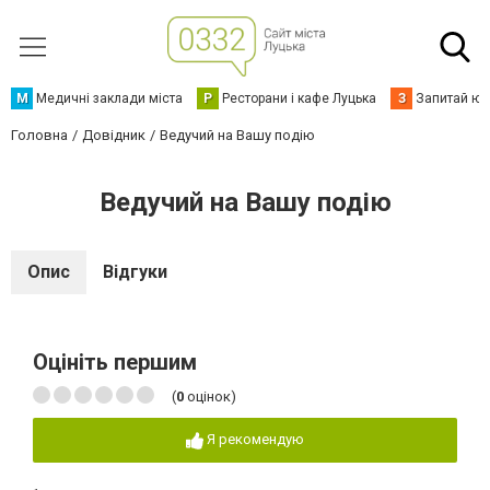
М
Медичні заклади міста
Р
Ресторани і кафе Луцька
З
Запитай юр
Головна
Довідник
Ведучий на Вашу подію
Ведучий на Вашу подію
Опис
Відгуки
Оцініть першим
(
0
оцінок)
Я рекомендую