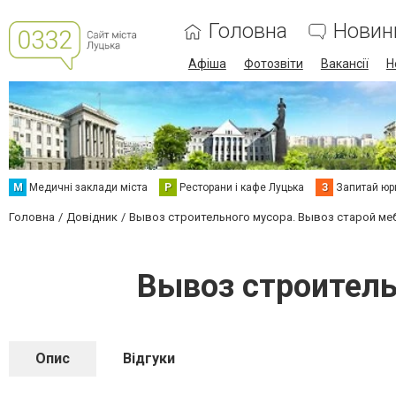
Головна
Новин
Афіша
Фотозвіти
Вакансії
Н
М
Медичні заклади міста
Р
Ресторани і кафе Луцька
З
Запитай юр
Головна
Довідник
Вывоз строительного мусора. Вывоз старой меб
Вывоз строитель
Опис
Відгуки