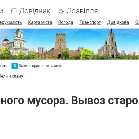
и
Довідник
Дозвілля
ерухомість
Карта міста
Погода
Транспорт
Довідкова
О
иста
З
Захист прав споживачів
ели и хламу
ного мусора. Вывоз старо