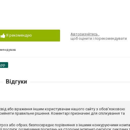
Авторизуйтесь
,
Я рекомендую
щоб оцінити і порекомендувати
омендував
App
Відгуки
досвід або враження іншим користувачам нашого сайту з обов'язковою
ийняти правильне рішення. Коментарі призначені для спілкування та
гроз або образ; безпосереднє порівняння з іншими конкуруючими компа
 її послуги; розміщення посилань на сторонні інтернет-ресурси; реклама 