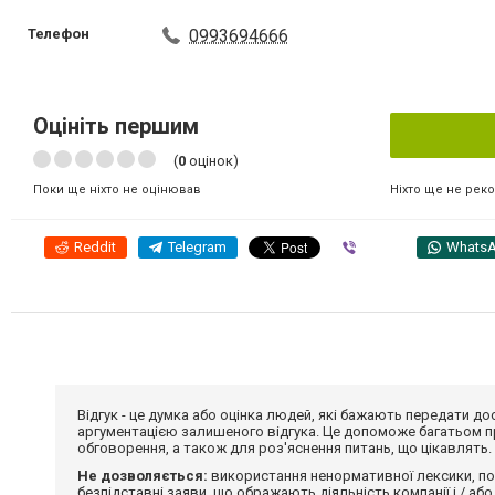
Телефон
0993694666
Оцініть першим
(
0
оцінок)
Ніхто ще не рек
Поки ще ніхто не оцінював
Reddit
Telegram
Viber
Whats
Відгук - це думка або оцінка людей, які бажають передати 
аргументацією залишеного відгука. Це допоможе багатьом пр
обговорення, а також для роз'яснення питань, що цікавлять.
Не дозволяється:
використання ненормативної лексики, по
безпідставні заяви, що ображають діяльність компанії і / або