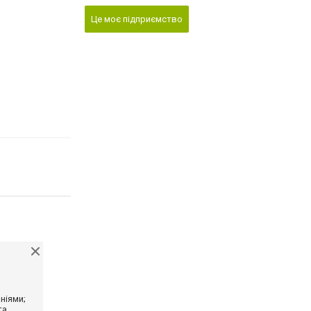
Це моє підприємство
ніями;
та