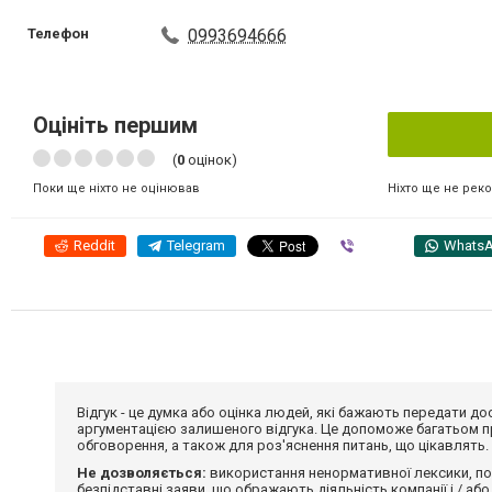
Телефон
0993694666
Оцініть першим
(
0
оцінок)
Ніхто ще не рек
Поки ще ніхто не оцінював
Reddit
Telegram
Viber
Whats
Відгук - це думка або оцінка людей, які бажають передати 
аргументацією залишеного відгука. Це допоможе багатьом пр
обговорення, а також для роз'яснення питань, що цікавлять.
Не дозволяється:
використання ненормативної лексики, по
безпідставні заяви, що ображають діяльність компанії і / або