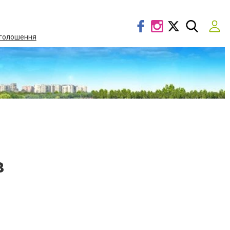
голошення
в