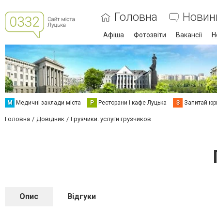
Головна
Новин
Афіша
Фотозвіти
Вакансії
Н
М
Медичні заклади міста
Р
Ресторани і кафе Луцька
З
Запитай юр
Головна
Довідник
Грузчики. услуги грузчиков
Опис
Відгуки