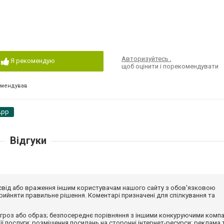
Авторизуйтесь
,
Я рекомендую
щоб оцінити і порекомендувати
омендував
App
Відгуки
досвід або враження іншим користувачам нашого сайту з обов'язковою
ийняти правильне рішення. Коментарі призначені для спілкування та
гроз або образ; безпосереднє порівняння з іншими конкуруючими компа
 її послуги; розміщення посилань на сторонні інтернет-ресурси; реклама 