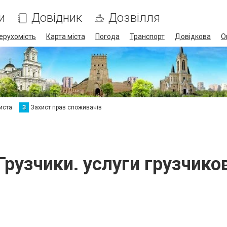
и
Довідник
Дозвілля
ерухомість
Карта міста
Погода
Транспорт
Довідкова
О
иста
З
Захист прав споживачів
Грузчики. услуги грузчико