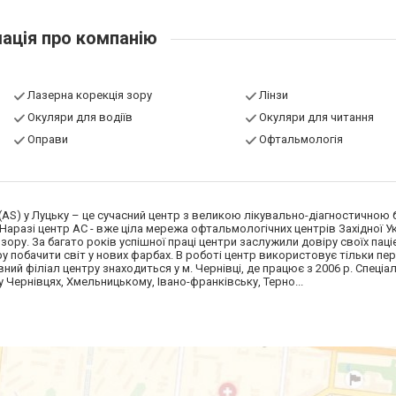
ація про компанію
Лазерна корекція зору
Лінзи
Окуляри для водіїв
Окуляри для читання
Оправи
Офтальмологія
(AS) у Луцьку – це сучасний центр з великою лікувально-діагностичною
. Наразі центр АС - вже ціла мережа офтальмологічних центрів Західної Ук
у. За багато років успішної праці центри заслужили довіру своїх паціє
 побачити світ у нових фарбах. В роботі центр використовує тільки пе
ний філіал центру знаходиться у м. Чернівці, де працює з 2006 р. Спеціа
Чернівцях, Хмельницькому, Івано-франківську, Терно...