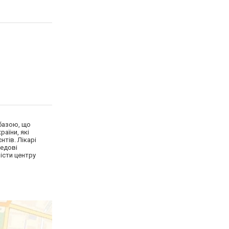
 базою, що
раїни, які
нтів. Лікарі
редові
лісти центру