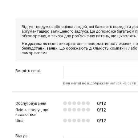
Відгук - це думка або оцінка людей, які бажають передати 
аргументацією залишеного відгука. Це допоможе багатьом пр
обговорення, а також для роз'яснення питань, що цікавлять.
Не дозволяється:
використання ненормативної лексики, по
безпідставні заяви, що ображають діяльність компанії і / або
самореклама.
Введіть email:
Ваш e-mail не відображатиметься на сайті
Обслуговування
0/12
Якість послуг, що
0/12
надаються
Ціна
0/12
Відгук: