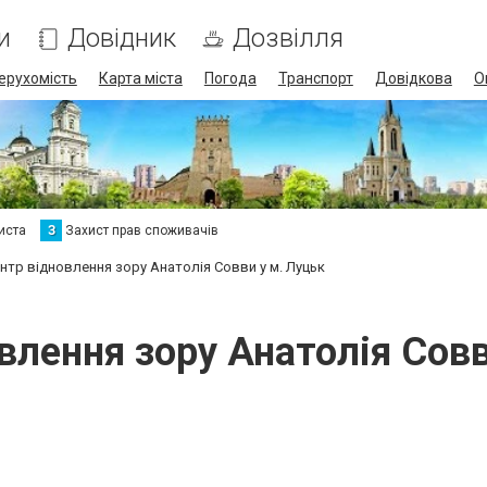
и
Довідник
Дозвілля
ерухомість
Карта міста
Погода
Транспорт
Довідкова
О
иста
З
Захист прав споживачів
нтр відновлення зору Анатолія Совви у м. Луцьк
влення зору Анатолія Совв