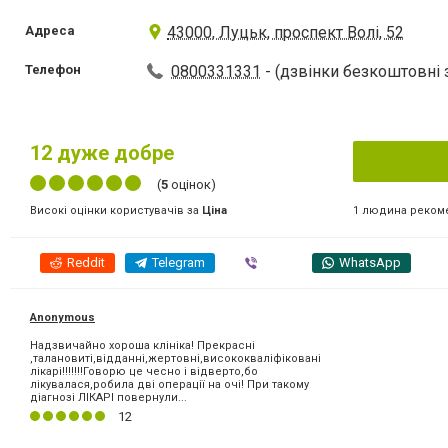
Адреса
43000, Луцьк, проспект Волі, 52
Телефон
0800331331
- (дзвінки безкоштовні з
12
дуже добре
(
5
оцінок)
1 людина реком
Високі оцінки користувачів за
Ціна
Reddit
Telegram
Viber
WhatsApp
Anonymous
Надзвичайно хороша клініка! Прекрасні
,талановиті,відданні,жертовні,висококваліфіковані
лікарі!!!!!!!Говорю це чесно і відверто,бо
лікувалася,робила дві операції на очі! При такому
діагнозі ЛІКАРІ повернули...
12