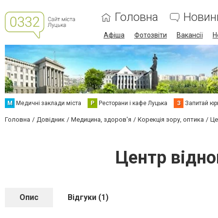
Головна
Новин
Афіша
Фотозвіти
Вакансії
Н
М
Медичні заклади міста
Р
Ресторани і кафе Луцька
З
Запитай юр
Головна
Довідник
Медицина, здоров'я
Корекція зору, оптика
Це
Центр відно
Опис
Відгуки (1)