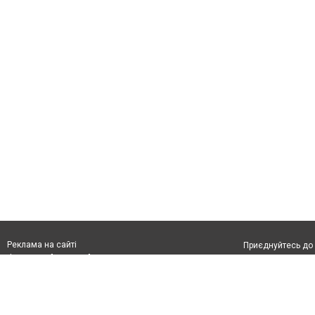
Реклама на сайті
Приєднуйтесь до 
Франшиза "CitySites"
З питань реклами:
Допускається цит