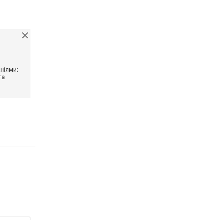
ніями;
та