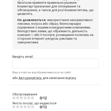
багатьом прийняти правильне рішення.
Коментарі призначені для спілкування та
обговорення, а також для роз'яснення питань, що
цікавлять.
Не дозволяється:
використання ненормативної
лексики, погроз або образ; безпосереднє
порівняння з іншими конкуруючими компаніями;
безпідставні заяви, що ображають діяльність
компанії і / або її послуги; розміщення посилань на
сторонні інтернет-ресурси; реклама та
самореклама.
Введіть email:
Ваш e-mail не відображатиметься на сайті
або
Авторизуйтесь
для написання відгуку
Обслуговування
0/12
Якість послуг, що надаються
0/12