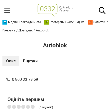
М
Медичні заклади міста
Р
Ресторани і кафе Луцька
З
Запитай юр
Головна
Довідник
Autoblok
Autoblok
Опис
Відгуки
0 800 33 79 69
Оцініть першим
(
0
оцінок)