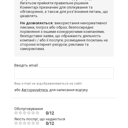
багатьом прийняти правильне рішення.
Коментарі призначені для спілкування та
обговорення, а також для роз'яснення питань, що
цікавлять.
Не дозволяється:
використання ненормативної
лексики, погроз або образ; безпосереднє
порівняння з іншими конкуруючими компаніями;
безпідставні заяви, що ображають діяльність
компанії і / або її послуги; розміщення посилань на
сторонні інтернет-ресурси; реклама та
самореклама.
Введіть email:
Ваш e-mail не відображатиметься на сайті
або
Авторизуйтесь
для написання відгуку
Обслуговування
0/12
Якість послуг, що надаються
0/12