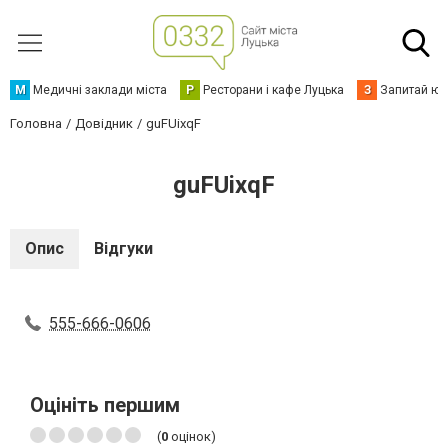
М
Медичні заклади міста
Р
Ресторани і кафе Луцька
З
Запитай юр
Головна
Довідник
guFUixqF
guFUixqF
Опис
Відгуки
555-666-0606
Оцініть першим
(
0
оцінок)