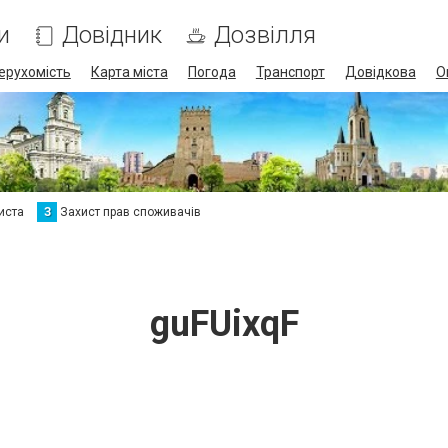
и
Довідник
Дозвілля
ерухомість
Карта міста
Погода
Транспорт
Довідкова
О
иста
З
Захист прав споживачів
guFUixqF