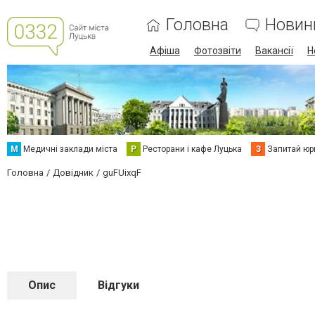
Головна
Новин
Афіша
Фотозвіти
Вакансії
Н
М
Медичні заклади міста
Р
Ресторани і кафе Луцька
З
Запитай юр
Головна
Довідник
guFUixqF
Опис
Відгуки