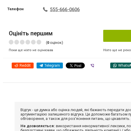
Телефон
555-666-0606
Оцініть першим
(
0
оцінок)
Ніхто ще не рек
Поки ще ніхто не оцінював
Reddit
Telegram
Viber
Whats
Відгук - це думка або оцінка людей, які бажають передати 
аргументацією залишеного відгука. Це допоможе багатьом пр
обговорення, а також для роз'яснення питань, що цікавлять.
Не дозволяється:
використання ненормативної лексики, по
безпідставні заяви, що ображають діяльність компанії і / або