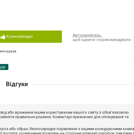
Авторизуйтесь
,
Я рекомендую
щоб оцінити і порекомендувати
омендував
App
Відгуки
досвід або враження іншим користувачам нашого сайту з обов'язковою
ийняти правильне рішення. Коментарі призначені для спілкування та
гроз або образ; безпосереднє порівняння з іншими конкуруючими компа
 її послуги; розміщення посилань на сторонні інтернет-ресурси; реклама 