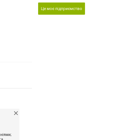
Це моє підприємство
ніями;
та