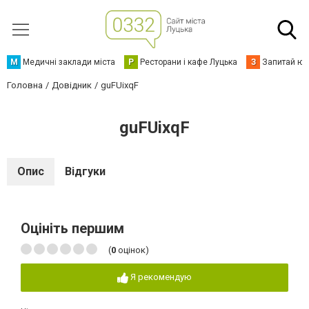
М
Медичні заклади міста
Р
Ресторани і кафе Луцька
З
Запитай юр
Головна
Довідник
guFUixqF
guFUixqF
Опис
Відгуки
Оцініть першим
(
0
оцінок)
Я рекомендую