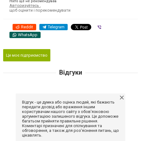
Ніхто ще не рекомендував
Авторизуйтесь
,
щоб оцінити і порекомендувати
Reddit
Telegram
Viber
WhatsApp
Це моє підприємство
Відгуки
Відгук - це думка або оцінка людей, які бажають
передати досвід або враження іншим
користувачам нашого сайту з обов'язковою
аргументацією залишеного відгука. Це допоможе
багатьом прийняти правильне рішення.
Коментарі призначені для спілкування та
обговорення, а також для роз'яснення питань, що
цікавлять.