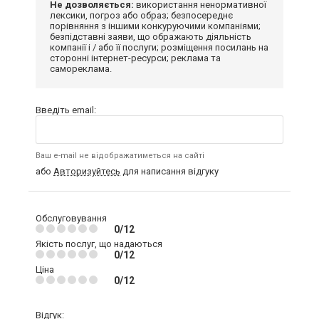
Не дозволяється:
використання ненормативної
лексики, погроз або образ; безпосереднє
порівняння з іншими конкуруючими компаніями;
безпідставні заяви, що ображають діяльність
компанії і / або її послуги; розміщення посилань на
сторонні інтернет-ресурси; реклама та
самореклама.
Введіть email:
Ваш e-mail не відображатиметься на сайті
або
Авторизуйтесь
для написання відгуку
Обслуговування
0/12
Якість послуг, що надаються
0/12
Ціна
0/12
Відгук: