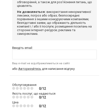
обговорення, а також для роз'яснення питань, що
цікавлять.
Не дозволяється:
використання ненормативної
лексики, погроз або образ; безпосереднє
порівняння з іншими конкуруючими компаніями;
безпідставні заяви, що ображають діяльність
компанії і / або її послуги; розміщення посилань на
сторонні інтернет-ресурси; реклама та
самореклама.
Введіть email:
Ваш e-mail не відображатиметься на сайті
або
Авторизуйтесь
для написання відгуку
Обслуговування
0/12
Якість послуг, що надаються
0/12
Ціна
0/12