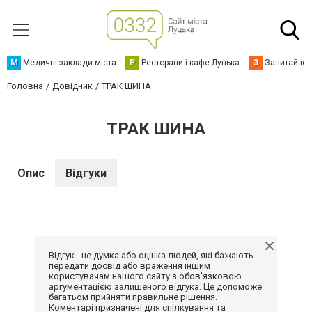
М
Медичні заклади міста
Р
Ресторани і кафе Луцька
З
Запитай юр
Головна
Довідник
ТРАК ШИНА
ТРАК ШИНА
Опис
Відгуки
Відгук - це думка або оцінка людей, які бажають
передати досвід або враження іншим
користувачам нашого сайту з обов'язковою
аргументацією залишеного відгука. Це допоможе
багатьом прийняти правильне рішення.
Коментарі призначені для спілкування та