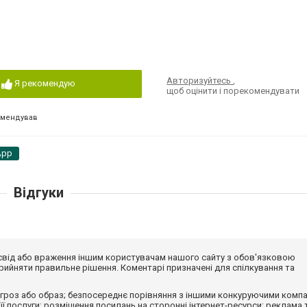
Авторизуйтесь
,
Я рекомендую
щоб оцінити і порекомендувати
омендував
App
Відгуки
досвід або враження іншим користувачам нашого сайту з обов'язковою
ийняти правильне рішення. Коментарі призначені для спілкування та
гроз або образ; безпосереднє порівняння з іншими конкуруючими компа
 її послуги; розміщення посилань на сторонні інтернет-ресурси; реклама 