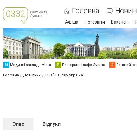
Головна
Новин
Афіша
Фотозвіти
Вакансії
Н
М
Медичні заклади міста
Р
Ресторани і кафе Луцька
З
Запитай юр
Головна
Довідник
ТОВ "Файгер Україна"
Опис
Відгуки