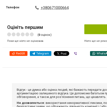
Телефон
+380671000664
Оцініть першим
(
0
оцінок)
Ніхто ще не рек
Поки ще ніхто не оцінював
Reddit
Telegram
Viber
Whats
Відгук - це думка або оцінка людей, які бажають передати 
аргументацією залишеного відгука. Це допоможе багатьом пр
обговорення, а також для роз'яснення питань, що цікавлять.
Не дозволяється:
використання ненормативної лексики, по
безпідставні заяви, що ображають діяльність компанії і / або