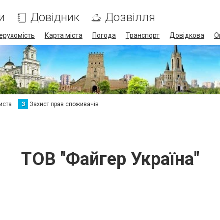
и
Довідник
Дозвілля
ерухомість
Карта міста
Погода
Транспорт
Довідкова
О
иста
З
Захист прав споживачів
ТОВ "Файгер Україна"