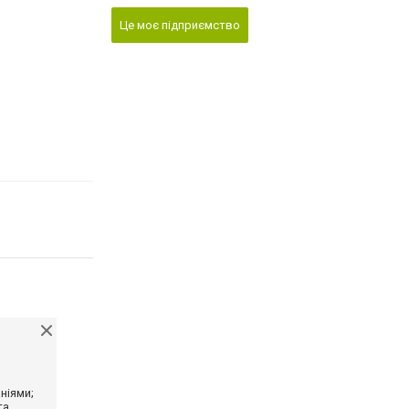
Це моє підприємство
ніями;
та