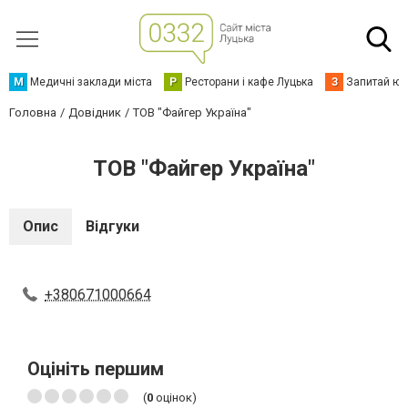
М
Медичні заклади міста
Р
Ресторани і кафе Луцька
З
Запитай юр
Головна
Довідник
ТОВ "Файгер Україна"
ТОВ "Файгер Україна"
Опис
Відгуки
+380671000664
Оцініть першим
(
0
оцінок)