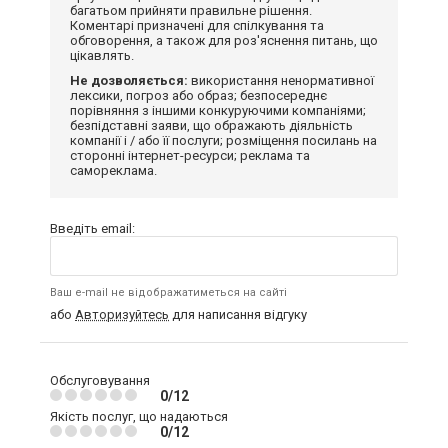
багатьом прийняти правильне рішення.
Коментарі призначені для спілкування та
обговорення, а також для роз'яснення питань, що
цікавлять.
Не дозволяється:
використання ненормативної
лексики, погроз або образ; безпосереднє
порівняння з іншими конкуруючими компаніями;
безпідставні заяви, що ображають діяльність
компанії і / або її послуги; розміщення посилань на
сторонні інтернет-ресурси; реклама та
самореклама.
Введіть email:
Ваш e-mail не відображатиметься на сайті
або
Авторизуйтесь
для написання відгуку
Обслуговування
0/12
Якість послуг, що надаються
0/12