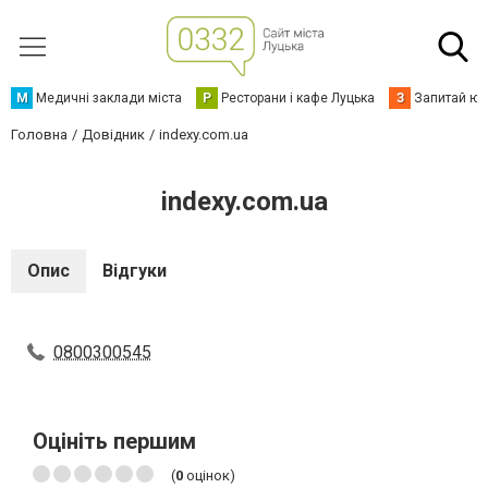
М
Медичні заклади міста
Р
Ресторани і кафе Луцька
З
Запитай юр
Головна
Довідник
indexy.com.ua
indexy.com.ua
Опис
Відгуки
0800300545
Оцініть першим
(
0
оцінок)