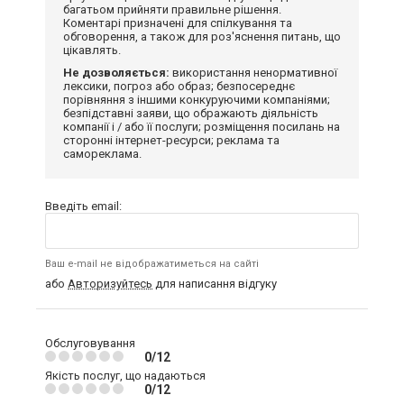
багатьом прийняти правильне рішення.
Коментарі призначені для спілкування та
обговорення, а також для роз'яснення питань, що
цікавлять.
Не дозволяється:
використання ненормативної
лексики, погроз або образ; безпосереднє
порівняння з іншими конкуруючими компаніями;
безпідставні заяви, що ображають діяльність
компанії і / або її послуги; розміщення посилань на
сторонні інтернет-ресурси; реклама та
самореклама.
Введіть email:
Ваш e-mail не відображатиметься на сайті
або
Авторизуйтесь
для написання відгуку
Обслуговування
0/12
Якість послуг, що надаються
0/12