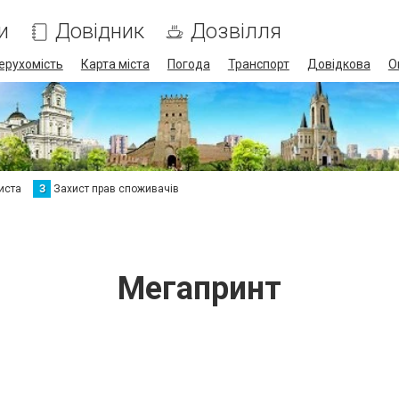
и
Довідник
Дозвілля
ерухомість
Карта міста
Погода
Транспорт
Довідкова
О
иста
З
Захист прав споживачів
Мегапринт