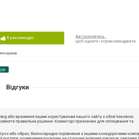
Авторизуйтесь
,
Я рекомендую
щоб оцінити і порекомендувати
омендував
App
Відгуки
досвід або враження іншим користувачам нашого сайту з обов'язковою
ийняти правильне рішення. Коментарі призначені для спілкування та
гроз або образ; безпосереднє порівняння з іншими конкуруючими компа
 її послуги; розміщення посилань на сторонні інтернет-ресурси; реклама 