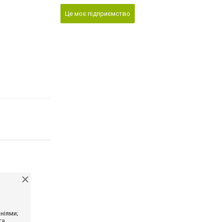
Це моє підприємство
ніями;
та