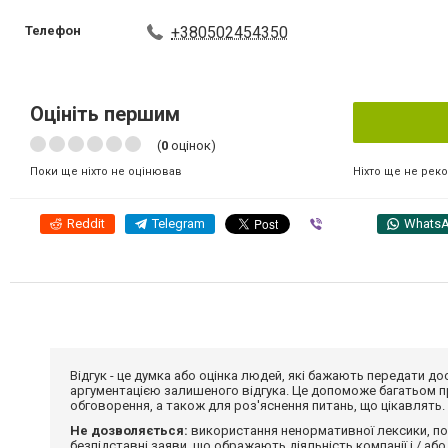
Телефон
+380502454350
Оцініть першим
(
0
оцінок)
Ніхто ще не рек
Поки ще ніхто не оцінював
Reddit
Telegram
Viber
Whats
Відгук - це думка або оцінка людей, які бажають передати 
аргументацією залишеного відгука. Це допоможе багатьом пр
обговорення, а також для роз'яснення питань, що цікавлять.
Не дозволяється:
використання ненормативної лексики, по
безпідставні заяви, що ображають діяльність компанії і / або