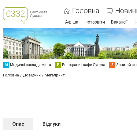
Головна
Новин
Афіша
Фотозвіти
Вакансії
Н
М
Медичні заклади міста
Р
Ресторани і кафе Луцька
З
Запитай юр
Головна
Довідник
Мегапринт
Опис
Відгуки