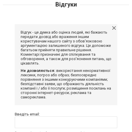
Відгуки
Відгук - це думка або оцінка людей, які бажають
передати досвід або враження іншим
користувачам нашого сайту з обов'язковою
аргументацією залишеного відгука. Це допоможе
багатьом прийняти правильне рішення.
Коментарі призначені для спілкування та
обговорення, а також для роз'яснення питань, що
цікавлять.
Не дозволяється:
використання ненормативної
лексики, погроз або образ; безпосереднє
порівняння з іншими конкуруючими компаніями;
безпідставні заяви, що ображають діяльність
компанії і / або її послуги; розміщення посилань на
сторонні інтернет-ресурси; реклама та
самореклама.
Введіть email: