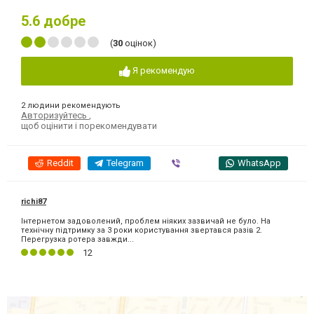
5.6
добре
(
30
оцінок)
Я рекомендую
2 людини рекомендують
Авторизуйтесь
,
щоб оцінити і порекомендувати
Reddit
Telegram
Viber
WhatsApp
richi87
Інтернетом задоволений, проблем ніяких зазвичай не було. На
технічну підтримку за 3 роки користування звертався разів 2.
Перегрузка ротера завжди...
12