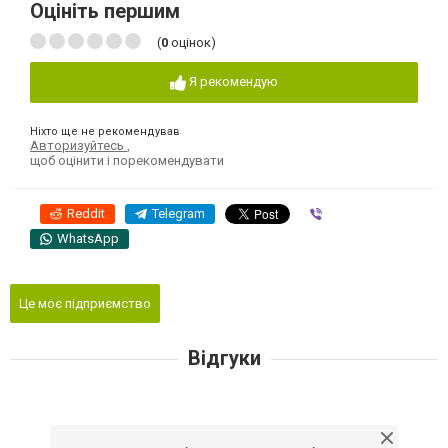
Оцініть першим
(
0
оцінок)
Я рекомендую
Ніхто ще не рекомендував
Авторизуйтесь
,
щоб оцінити і порекомендувати
Reddit
Telegram
Viber
WhatsApp
Це моє підприємство
Відгуки