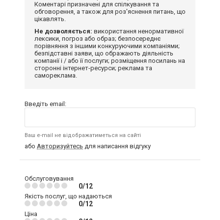
Коментарі призначені для спілкування та
обговорення, а також для роз'яснення питань, що
цікавлять.
Не дозволяється:
використання ненормативної
лексики, погроз або образ; безпосереднє
порівняння з іншими конкуруючими компаніями;
безпідставні заяви, що ображають діяльність
компанії і / або її послуги; розміщення посилань на
сторонні інтернет-ресурси; реклама та
самореклама.
Введіть email:
Ваш e-mail не відображатиметься на сайті
або
Авторизуйтесь
для написання відгуку
Обслуговування
0/12
Якість послуг, що надаються
0/12
Ціна