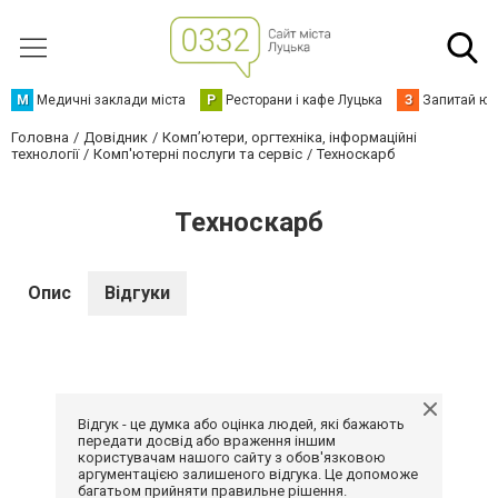
М
Медичні заклади міста
Р
Ресторани і кафе Луцька
З
Запитай юр
Головна
Довідник
Комп’ютери, оргтехніка, інформаційні
технології
Комп'ютерні послуги та сервіс
Техноскарб
Техноскарб
Опис
Відгуки
Відгук - це думка або оцінка людей, які бажають
передати досвід або враження іншим
користувачам нашого сайту з обов'язковою
аргументацією залишеного відгука. Це допоможе
багатьом прийняти правильне рішення.