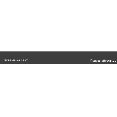
Реклама на сайті
Приєднуйтесь до 
Франшиза "CitySites"
З питань реклами:
Допускається цит
rek@citysites.ua
обов'язкового по
відкритого для по
якості джерела. 
Матеріали з плаш
"Політичні новини
Політика конфіде