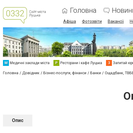
Головна
Новин
Афіша
Фотозвіти
Вакансії
Н
М
Медичні заклади міста
Р
Ресторани і кафе Луцька
З
Запитай юр
Головна
Довідник
Бізнес-послуги, фінанси
Банки
Ощадбанк, ТВБ
О
Опис