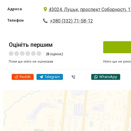
Адреса
43024, Луцьк, проспект Соборності, 1
Телефон
+380 (332) 71-58-12
Оцініть першим
(
0
оцінок)
Ніхто ще не рек
Поки ще ніхто не оцінював
Reddit
Telegram
Viber
WhatsApp