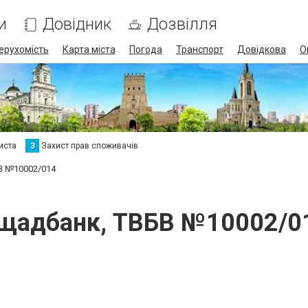
и
Довідник
Дозвілля
ерухомість
Карта міста
Погода
Транспорт
Довідкова
О
иста
З
Захист прав споживачів
В №10002/014
щадбанк, ТВБВ №10002/0