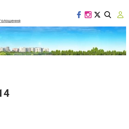
голошення
14