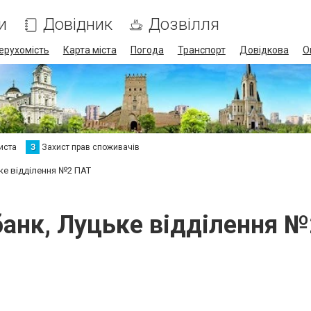
и
Довідник
Дозвілля
ерухомість
Карта міста
Погода
Транспорт
Довідкова
О
иста
З
Захист прав споживачів
ке відділення №2 ПАТ
анк, Луцьке відділення 