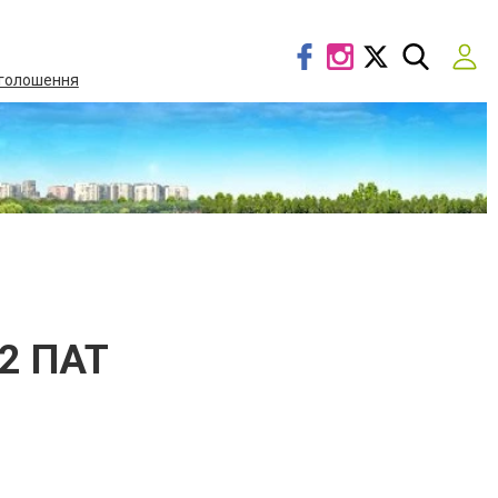
голошення
№2 ПАТ