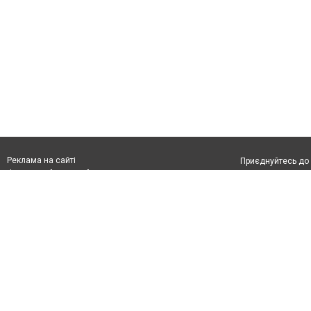
Реклама на сайті
Приєднуйтесь до 
Франшиза "CitySites"
З питань реклами:
Допускається цит
rek@citysites.ua
обов'язкового по
відкритого для по
якості джерела. 
Матеріали з плаш
"Політичні новини
Політика конфіде