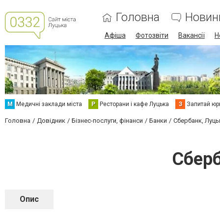
Головна
Новин
Афіша
Фотозвіти
Вакансії
Н
М
Медичні заклади міста
Р
Ресторани і кафе Луцька
З
Запитай юр
Головна
Довідник
Бізнес-послуги, фінанси
Банки
Сбербанк, Луць
Сберб
Опис