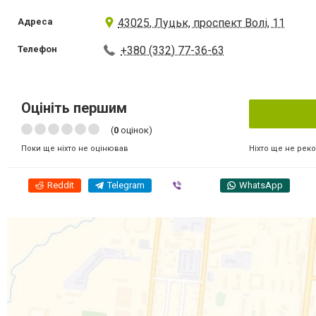
Адреса
43025, Луцьк, проспект Волі, 11
Телефон
+380 (332) 77-36-63
Оцініть першим
(
0
оцінок)
Ніхто ще не рек
Поки ще ніхто не оцінював
Reddit
Telegram
Viber
WhatsApp