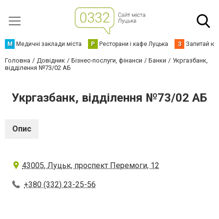
М
Медичні заклади міста
Р
Ресторани і кафе Луцька
З
Запитай юр
Головна
Довідник
Бізнес-послуги, фінанси
Банки
Укргазбанк,
відділення №73/02 АБ
Укргазбанк, відділення №73/02 АБ
Опис
43005, Луцьк, проспект Перемоги, 12
+380 (332) 23-25-56