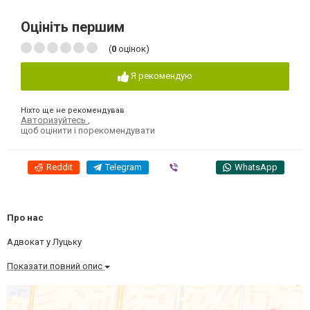
Оцініть першим
(
0
оцінок)
Я рекомендую
Ніхто ще не рекомендував
Авторизуйтесь
,
щоб оцінити і порекомендувати
Reddit
Telegram
Viber
WhatsApp
Про нас
Адвокат у Луцьку
Показати повний опис