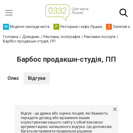
М
Медичні заклади міста
Р
Ресторани і кафе Луцька
З
Запитай юр
Головна
Довідник
Реклама, поліграфія
Рекламні послуги
Барбос продакшн-студія, ПП
Барбос продакшн-студія, ПП
Опис
Відгуки
Відгук - це думка або оцінка людей, які бажають
передати досвід або враження іншим
користувачам нашого сайту з обов'язковою
аргументацією залишеного відгука. Це допоможе
багатьом прийняти правильне рішення.