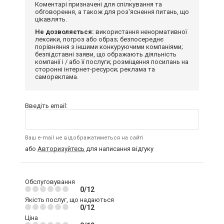
Коментарі призначені для спілкування та
обговорення, а також для роз'яснення питань, що
цікавлять.
Не дозволяється:
використання ненормативної
лексики, погроз або образ; безпосереднє
порівняння з іншими конкуруючими компаніями;
безпідставні заяви, що ображають діяльність
компанії і / або її послуги; розміщення посилань на
сторонні інтернет-ресурси; реклама та
самореклама.
Введіть email:
Ваш e-mail не відображатиметься на сайті
або
Авторизуйтесь
для написання відгуку
Обслуговування
0/12
Якість послуг, що надаються
0/12
Ціна