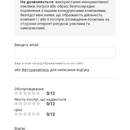
Не дозволяється:
використання ненормативної
лексики, погроз або образ; безпосереднє
порівняння з іншими конкуруючими компаніями;
безпідставні заяви, що ображають діяльність
компанії і / або її послуги; розміщення посилань на
сторонні інтернет-ресурси; реклама та
самореклама.
Введіть email:
Ваш e-mail не відображатиметься на сайті
або
Авторизуйтесь
для написання відгуку
Обслуговування
0/12
Якість послуг, що надаються
0/12
Ціна
0/12
Відгук: