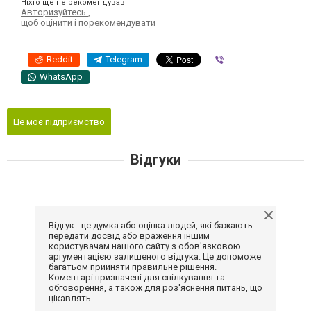
Ніхто ще не рекомендував
Авторизуйтесь
,
щоб оцінити і порекомендувати
Reddit
Telegram
Viber
WhatsApp
Це моє підприємство
Відгуки
Відгук - це думка або оцінка людей, які бажають
передати досвід або враження іншим
користувачам нашого сайту з обов'язковою
аргументацією залишеного відгука. Це допоможе
багатьом прийняти правильне рішення.
Коментарі призначені для спілкування та
обговорення, а також для роз'яснення питань, що
цікавлять.