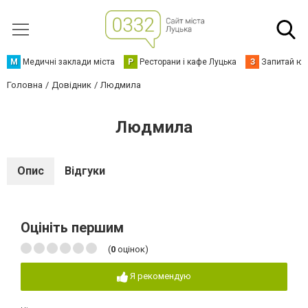
М
Медичні заклади міста
Р
Ресторани і кафе Луцька
З
Запитай юр
Головна
Довідник
Людмила
Людмила
Опис
Відгуки
Оцініть першим
(
0
оцінок)
Я рекомендую