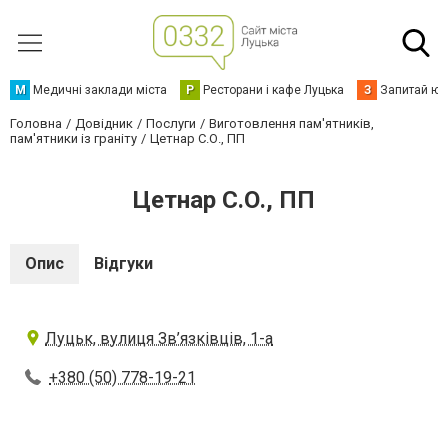
М
Медичні заклади міста
Р
Ресторани і кафе Луцька
З
Запитай юр
Головна
Довідник
Послуги
Виготовлення пам'ятників,
пам'ятники із граніту
Цетнар С.О., ПП
Цетнар С.О., ПП
Опис
Відгуки
Луцьк, вулиця Зв’язківців, 1-а
+380 (50) 778-19-21