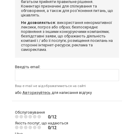
багатьом прийняти правильне рішення.
Коментарі призначені для спілкування та
обговорення, а також для роз'яснення питань, що
цікавлять.
Не дозволяється:
використання ненормативної
лексики, погроз або образ; безпосереднє
порівняння з іншими конкуруючими компаніями;
безпідставні заяви, що ображають діяльність
компанії і / або її послуги; розміщення посилань на
сторонні інтернет-ресурси; реклама та
самореклама.
Введіть email:
Ваш e-mail не відображатиметься на сайті
або
Авторизуйтесь
для написання відгуку
Обслуговування
0/12
Якість послуг, що надаються
0/12
Ціна